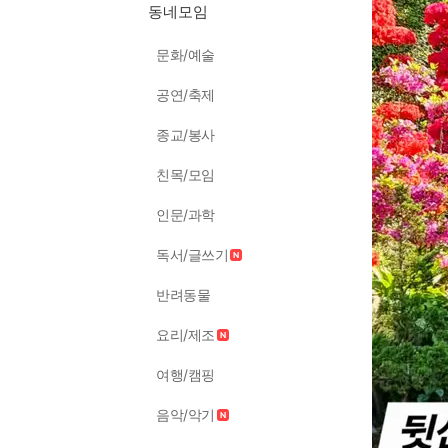
동네모임
문화/예술
공연/축제
종교/봉사
친목/모임
인문/과학
독서/글쓰기
반려동물
요리/제조
여행/캠핑
음악/악기