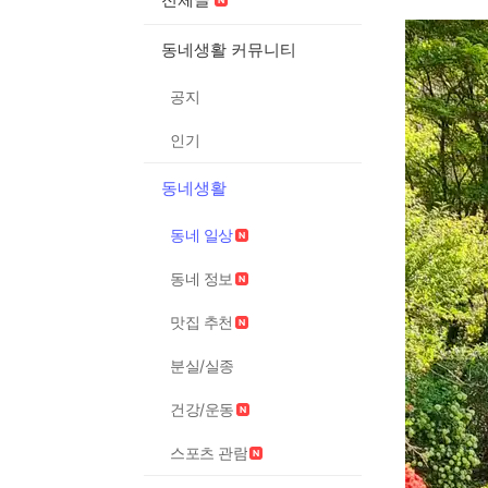
동네생활 커뮤니티
공지
인기
동네생활
동네 일상
동네 정보
맛집 추천
분실/실종
건강/운동
스포츠 관람