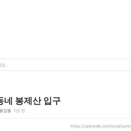
동네 봉제산 입구
용강동
1년 전
https://cashwalk.com/local/co