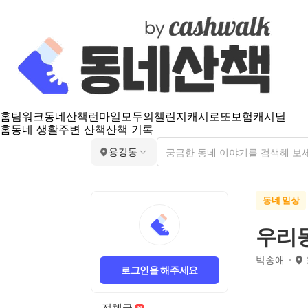
홈
팀워크
동네산책
런마일
모두의챌린지
캐시로또
보험
캐시딜
홈
동네 생활
주변 산책
산책 기록
용강동
동네 일상
우리
박송애
로그인을 해주세요
전체글