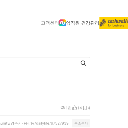
고객센터
임직원 건강관리
1천
14
4
mmunity/경주시-용강동/dailylife/97527939
주소복사