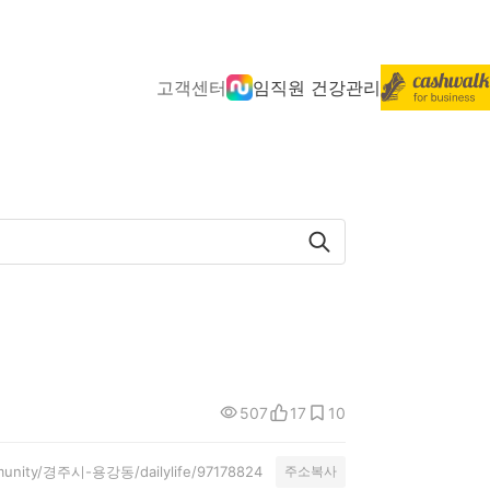
고객센터
임직원 건강관리
507
17
10
mmunity/경주시-용강동/dailylife/97178824
주소복사