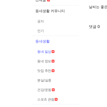
날씨는 좋은
동네생활 커뮤니티
공지
댓글 0
인기
동네생활
동네 일상
동네 정보
맛집 추천
분실/실종
건강/운동
스포츠 관람