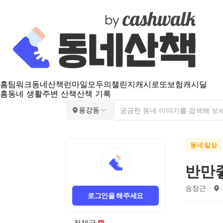
홈
팀워크
동네산책
런마일
모두의챌린지
캐시로또
보험
캐시딜
홈
동네 생활
주변 산책
산책 기록
용강동
동네 일상
반만
송창근
로그인을 해주세요
전체글