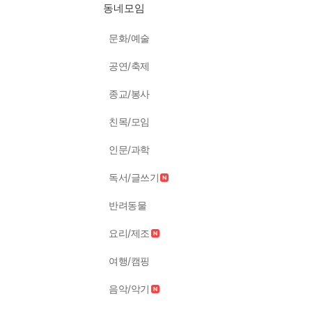
동네모임
문화/예술
공연/축제
종교/봉사
친목/모임
인문/과학
독서/글쓰기
반려동물
요리/제조
여행/캠핑
음악/악기