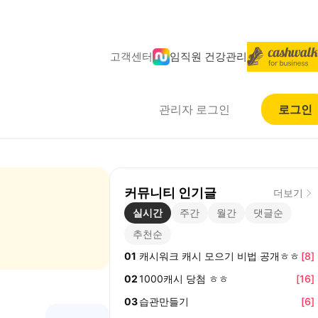
고객센터
임직원 건강관리
관리자 로그인
로그인
커뮤니티 인기글
더보기
실시간
주간
월간
댓글순
추천순
01
캐시워크 캐시 모으기 비법 공개ㅎㅎ
[
8
]
02
1000캐시 당첨 ㅎㅎ
[
16
]
03
습관만들기
[
6
]