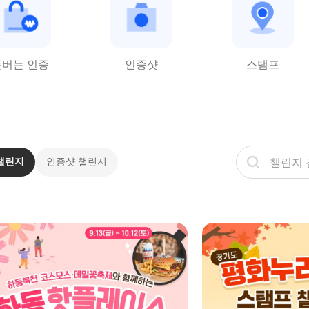
돈버는 인증
인증샷
스탬프
챌린지
인증샷 챌린지