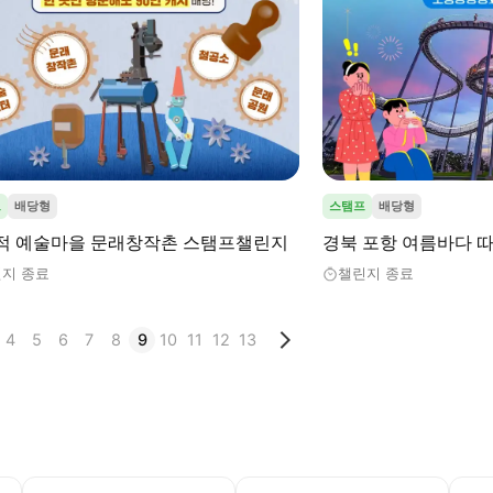
프
배당형
스탬프
배당형
적 예술마을 문래창작촌 스탬프챌린지
경북 포항 여름바다 
지 종료
챌린지 종료
4
5
6
7
8
9
10
11
12
13