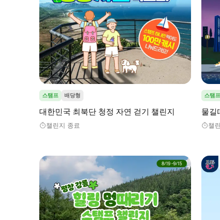
스탬프
배당형
스탬
대한민국 최북단 청정 자연 걷기 챌린지
물길
챌린지 종료
챌린