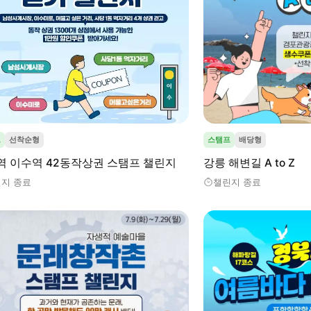
프
선착순형
스탬프
배당형
역 이수역 42동작상권 스탬프 챌린지
강릉 해변길 A to Z
지 종료
챌린지 종료