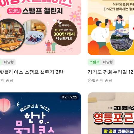
프
배당형
스탬프
배당형
 핫플레이스 스탬프 챌린지 2탄
경기도 평화누리길 1
지 종료
챌린지 종료