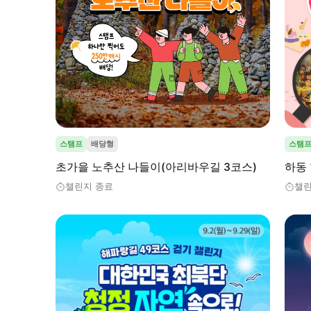
스탬프
배당형
스탬
초가을 노추산 나들이(아리바우길 3코스)
하동
챌린지 종료
챌린