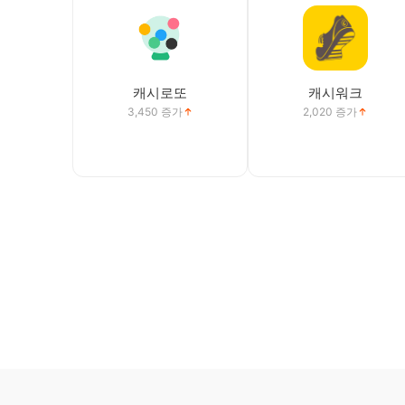
캐시로또
캐시워크
3,450
증가
2,020
증가