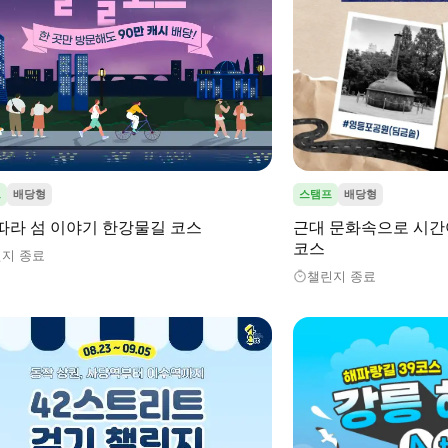
프
배당형
스탬프
배당형
따라 섬 이야기 한강물길 코스
근대 문화속으로 시간
코스
지 종료
챌린지 종료