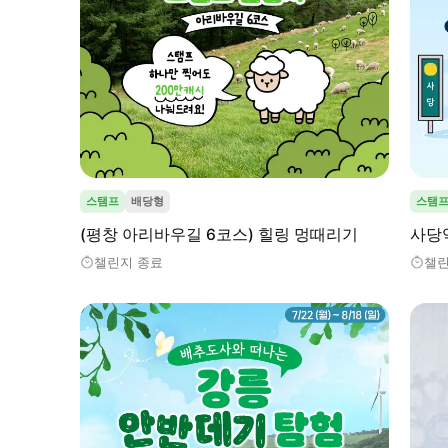
스탬프
배당형
스탬
(평창 아리바우길 6코스) 힐링 멍때리기
사당
챌린지 종료
챌린