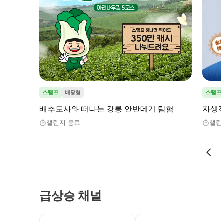
스탬프
배당형
스탬
배추도사와 떠나는 강릉 안반데기 탐험
자생
챌린지 종료
챌린
급상승 채널