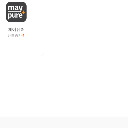
메이퓨어
349
증가