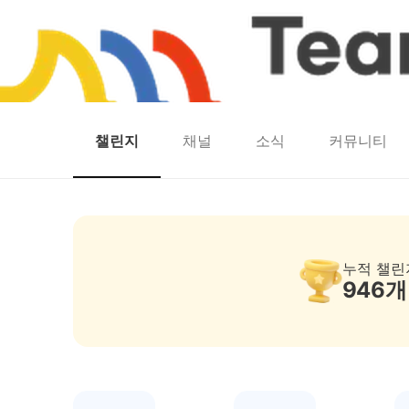
챌린지
채널
소식
커뮤니티
홈
팀워크
동네산책
런마일
모두의챌린지
캐시로또
보험
캐시딜
팀워크 — 걷기·스탬프·인증샷 리워드 챌린지
누적 챌린
946
개