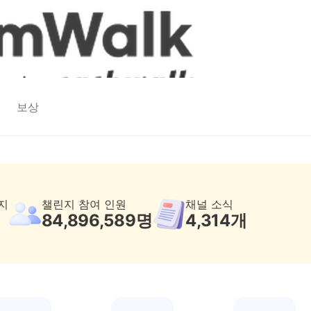
보상
지
챌린지 참여 인원
채널 소식
84,896,589
명
4,314
개