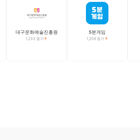
대구문화예술진흥원
5분게임
1,233
증가
1,208
증가