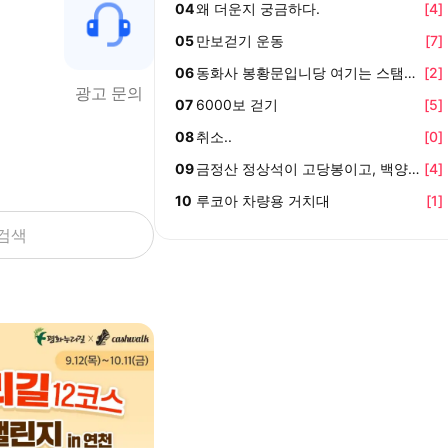
04
왜 더운지 궁금하다.
[
4
]
05
만보걷기 운동
[
7
]
06
동화사 봉황문입니당 여기는 스탬프가 
[
2
]
광고 문의
07
6000보 걷기
[
5
]
08
취소..
[
0
]
09
금정산 정상석이 고당봉이고, 백양산 정
[
4
]
10
루코아 차량용 거치대
[
1
]