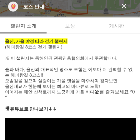
코스 안내
챌린지 소개
보상
게시판
울산, 가을 야경 따라 걷기 챌린지
(해파랑길 8코스 걷기 챌린지)
※ 이 챌린지는 동해안권 관광진흥협의회에서 주관합니다.
숲과 바다, 울산의 대표적인 명소도 포함된 이보다 더 완벽할 수 없
는 해파랑길 8코스!!
오솔길을 걸으며 살랑이는 가을 햇살을 마주하며 걷다보면
울산대교가 한눈에 보이는 최고의 바다뷰로 도착!
🏖️
이어지는 해안 산책로까지 느긋하게 가을 바다
를 즐겨보세요 ^0
^
🎥유튜브로 만나보기↓↓