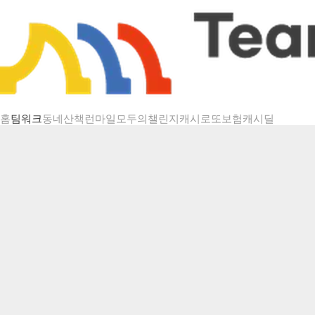
챌린지 상세
홈
팀워크
동네산책
런마일
모두의챌린지
캐시로또
보험
캐시딜