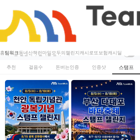
챌린지
팀워크 — 걷기·스탬프·인증샷 리워드 챌린지
홈
팀워크
동네산책
런마일
모두의챌린지
캐시로또
보험
캐시딜
새로운 챌린지가 열리면 알려드려요
스탬프
추천
걸음수
돈버는인증
인증샷