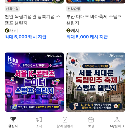
선착순형
선착순형
천안 독립기념관 광복기념 스
부산 다대포 바다축제 스탬프
탬프 챌린지
챌린지
캐시
캐시
최대 5,000 캐시 지급
최대 5,000 캐시 지급
선착순형
선착순형
서울 K-콘텐츠 놀이터 스탬프
서울 서대문독립민주 축제 스
챌린지
소식
참여 챌린지
보상
My팀워크