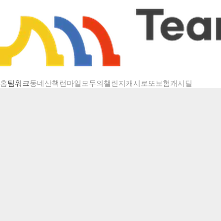
챌린지 상세
홈
팀워크
동네산책
런마일
모두의챌린지
캐시로또
보험
캐시딜