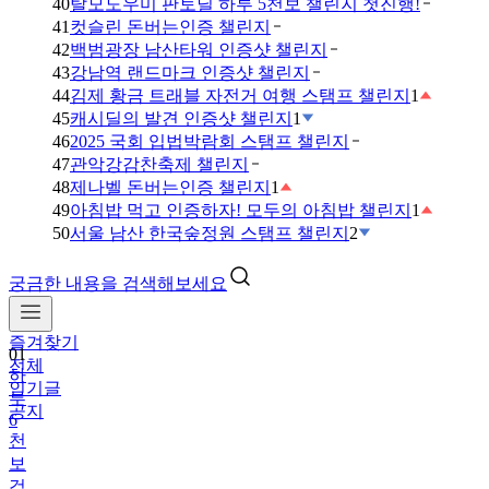
40
탈모도우미 판토딜 하루 5천보 챌린지 첫진행!
41
컷슬린 돈버는인증 챌린지
42
백범광장 남산타워 인증샷 챌린지
43
강남역 랜드마크 인증샷 챌린지
44
김제 황금 트래블 자전거 여행 스탬프 챌린지
1
45
캐시딜의 발견 인증샷 챌린지
1
46
2025 국회 입법박람회 스탬프 챌린지
47
관악강감찬축제 챌린지
48
제나벨 돈버는인증 챌린지
1
49
아침밥 먹고 인증하자! 모두의 아침밥 챌린지
1
50
서울 남산 한국숲정원 스탬프 챌린지
2
궁금한 내용을 검색해보세요
01
하
즐겨찾기
루
전체
6
인기글
천
공지
보
걷
기