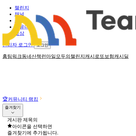
챌린지
채널
소식
커뮤니티
보상
관리자 로그인
로그인
홈
팀워크
동네산책
런마일
모두의챌린지
캐시로또
보험
캐시딜
🏆
커뮤니티 랭킹
즐겨찾기
게시판 제목의
아이콘을 선택하면
즐겨찾기에 추가됩니다.