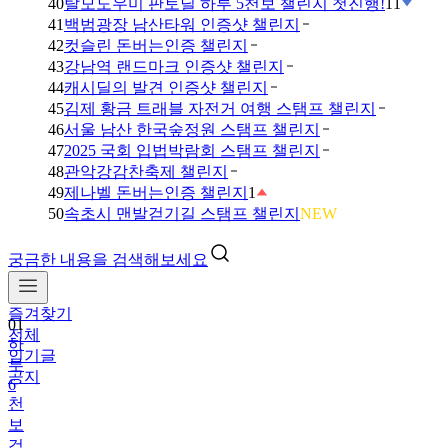
40
탈모도우미 판토딜 하루 5천보 챌린지 첫진행!
11
41
백범광장 남산타워 인증샷 챌린지
42
컷슬린 돈버는인증 챌린지
43
강남역 랜드마크 인증샷 챌린지
44
캐시딜의 발견 인증샷 챌린지
45
김제 황금 트래블 자전거 여행 스탬프 챌린지
46
서울 남산 한국숲정원 스탬프 챌린지
47
2025 국회 입법박람회 스탬프 챌린지
48
관악강감찬축제 챌린지
49
제나벨 돈버는인증 챌린지
1
50
속초시 맨발걷기길 스탬프 챌린지
NEW
궁금한 내용을 검색해보세요
01
하
즐겨찾기
루
전체
6
인기글
천
공지
보
걷
기