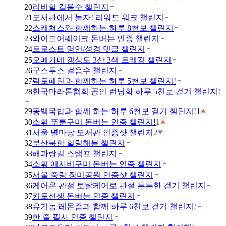
20
리비힐 걸음수 챌린지
21
도서관에서 놀자! 리워드 워크 챌린지
22
스케쳐스와 함께하는 하루 8천보 챌린지
23
와이드어웨이크 돈버는 인증 챌린지
24
트로스트 명언/성경 댓글 챌린지
25
오메가메 갱상도 3산 3색 트레킹 챌린지
26
구스투스 걸음수 챌린지
27
락토페린과 함께하는 하루 5천보 챌린지!
28
한국마라톤협회 공인 런닝화 하루 5천보 걷기 챌린지!
29
동백국밥과 함께 하는 하루 6천보 걷기 챌린지!
1
30
소휘 푸룬구미 돈버는 인증 챌린지!
1
31
서울 별마당 도서관 인증샷 챌린지
2
32
부산북항 힐링해봄 챌린지
33
해파랑길 스탬프 챌린지
34
소휘 애사비구미 돈버는 인증 챌린지
35
서울 중랑 장미공원 인증샷 챌린지
36
케어온 관절 토탈케어로 관절 튼튼한 걷기 챌린지
37
키토선생 돈버는 인증 챌린지
38
유기농 레몬즙과 함께 하루 6천보 걷기 챌린지!
39
한 줄 필사 인증 챌린지