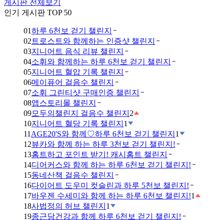
게시판 전체보기
인기 게시판 TOP 50
01
하루 6천보 걷기 챌린지
02
트로스트와 함께하는 인증샷 챌린지
03
지니어트 음식 리뷰 챌린지
04
소휘와 함께하는 하루 6천보 걷기 챌린지
05
지니어트 혈압 기록 챌린지
06
메이퓨어 걸음수 챌린지
07
소휘 그린티샷 구매인증 챌린지
08
앱스토리몰 챌린지
09
모두의챌린지 걸음수 챌린지
2
10
지니어트 혈당 기록 챌린지
1
11
AGE20'S와 함께♡하루 6천보 걷기 챌린지
1
12
뷰카와 함께 하는 하루 3천보 걷기 챌린지!
13
홈트하고 포인트 받기! 캐시홈트 챌린지
14
디어커스와 함께 하는 하루 6천보 걷기 챌린지!
15
동네산책 걸음수 챌린지
16
다이어트 도우미 컷슬린과 하루 5천보 챌린지!
17
바우젠 수세미와 함께 하는 하루 6천보 챌린지!
1
18
사법정의 허브 챌린지
1
19
종근당건강과 함께 하루 6천보 걷기 챌린지!