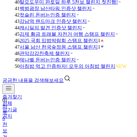
40
탈모도우미 판토딜 하루 5천보 챌린지 첫진행!
41
백범광장 남산타워 인증샷 챌린지
42
컷슬린 돈버는인증 챌린지
43
강남역 랜드마크 인증샷 챌린지
44
캐시딜의 발견 인증샷 챌린지
45
김제 황금 트래블 자전거 여행 스탬프 챌린지
46
2025 국회 입법박람회 스탬프 챌린지
1
47
서울 남산 한국숲정원 스탬프 챌린지
1
48
관악강감찬축제 챌린지
49
제나벨 돈버는인증 챌린지
50
아침밥 먹고 인증하자! 모두의 아침밥 챌린지
NEW
궁금한 내용을 검색해보세요
01
하
즐겨찾기
루
전체
6
인기글
천
공지
보
걷
기