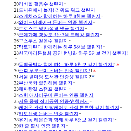
20
리비힐 걸음수 챌린지
21
도서관에서 놀자! 리워드 워크 챌린지
22
스케쳐스와 함께하는 하루 8천보 챌린지
23
와이드어웨이크 돈버는 인증 챌린지
24
트로스트 명언/성경 댓글 챌린지
25
오메가메 갱상도 3산 3색 트레킹 챌린지
26
구스투스 걸음수 챌린지
27
락토페린과 함께하는 하루 5천보 챌린지!
28
한국마라톤협회 공인 런닝화 하루 5천보 걷기 챌린지!
29
동백국밥과 함께 하는 하루 6천보 걷기 챌린지!
1
30
소휘 푸룬구미 돈버는 인증 챌린지!
1
31
서울 별마당 도서관 인증샷 챌린지
2
32
부산북항 힐링해봄 챌린지
33
해파랑길 스탬프 챌린지
34
소휘 애사비구미 돈버는 인증 챌린지
35
서울 중랑 장미공원 인증샷 챌린지
36
케어온 관절 토탈케어로 관절 튼튼한 걷기 챌린지
37
키토선생 돈버는 인증 챌린지
38
유기농 레몬즙과 함께 하루 6천보 걷기 챌린지!
39
한 줄 필사 인증 챌린지