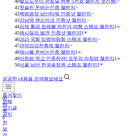
40
탈모도우미 판토딜 하루 5천보 챌린지 첫진행!
41
컷슬린 돈버는인증 챌린지
42
백범광장 남산타워 인증샷 챌린지
43
강남역 랜드마크 인증샷 챌린지
44
김제 황금 트래블 자전거 여행 스탬프 챌린지
1
45
캐시딜의 발견 인증샷 챌린지
1
46
2025 국회 입법박람회 스탬프 챌린지
47
관악강감찬축제 챌린지
48
제나벨 돈버는인증 챌린지
1
49
아침밥 먹고 인증하자! 모두의 아침밥 챌린지
1
50
서울 남산 한국숲정원 스탬프 챌린지
2
궁금한 내용을 검색해보세요
01
하
즐겨찾기
루
전체
6
인기글
천
공지
보
걷
기