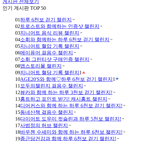
게시판 전체보기
인기 게시판 TOP 50
01
하루 6천보 걷기 챌린지
02
트로스트와 함께하는 인증샷 챌린지
03
지니어트 음식 리뷰 챌린지
04
소휘와 함께하는 하루 6천보 걷기 챌린지
05
지니어트 혈압 기록 챌린지
06
메이퓨어 걸음수 챌린지
07
소휘 그린티샷 구매인증 챌린지
08
앱스토리몰 챌린지
09
지니어트 혈당 기록 챌린지
1
10
AGE20'S와 함께♡하루 6천보 걷기 챌린지
1
11
모두의챌린지 걸음수 챌린지
12
뷰카와 함께 하는 하루 3천보 걷기 챌린지!
13
홈트하고 포인트 받기! 캐시홈트 챌린지
14
디어커스와 함께 하는 하루 6천보 걷기 챌린지!
15
동네산책 걸음수 챌린지
16
다이어트 도우미 컷슬린과 하루 5천보 챌린지!
17
사법정의 허브 챌린지
18
바우젠 수세미와 함께 하는 하루 6천보 챌린지!
19
종근당건강과 함께 하루 6천보 걷기 챌린지!