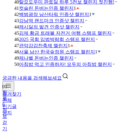
40
탈모도우미 판토딜 하루 5천보 챌린지 첫진행!
41
컷슬린 돈버는인증 챌린지
1
42
백범광장 남산타워 인증샷 챌린지
1
43
강남역 랜드마크 인증샷 챌린지
44
캐시딜의 발견 인증샷 챌린지
45
김제 황금 트래블 자전거 여행 스탬프 챌린지
46
2025 국회 입법박람회 스탬프 챌린지
47
관악강감찬축제 챌린지
1
48
서울 남산 한국숲정원 스탬프 챌린지
1
49
제나벨 돈버는인증 챌린지
50
아침밥 먹고 인증하자! 모두의 아침밥 챌린지
궁금한 내용을 검색해보세요
01
하
즐겨찾기
루
전체
6
인기글
천
공지
보
걷
기