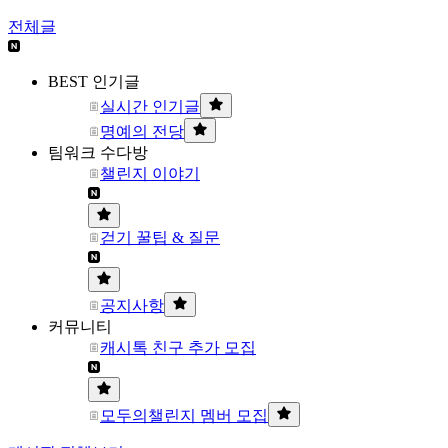
전체글
BEST 인기글
실시간 인기글
명예의 전당
팀워크 수다방
챌린지 이야기
걷기 꿀팁 & 질문
공지사항
커뮤니티
캐시톡 친구 추가 모집
모두의챌린지 멤버 모집