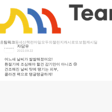
게시글 상세
어느새 날씨가 쌀쌀해졌어요!
홈
팀워크
동네산책
런마일
모두의챌린지
캐시로또
보험
캐시딜
자담유
2022.09.22
어느새 날씨가 쌀쌀해졌어요!
환절기에 조심해야 할건 감기만이 아니죠 😢
건조해진 날씨 탓에 땡기는 피부,
콜라겐 팩으로 탱글탱글하게!