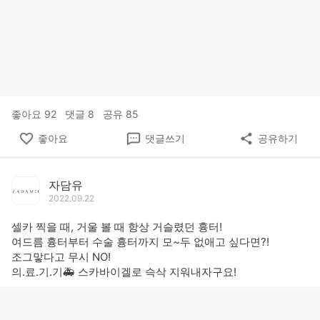
좋아요
92
댓글
8
공유
85
좋아요
댓글쓰기
공유하기
자담유
2022.09.22
셀카 찍을 때, 거울 볼 때 항상 거슬렸던 흉터!
여드름 흉터부터 수술 흉터까지 모~두 없애고 싶다면?!
조그맣다고 무시 NO!
의.료.기.기🚑 스카바이겔로 슥삭 지워내자구요!