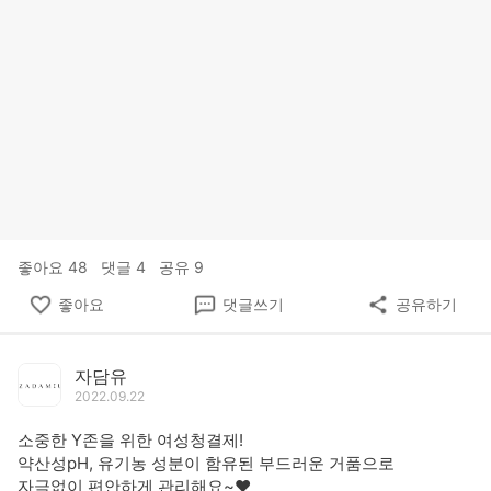
좋아요
48
댓글
4
공유
9
좋아요
댓글쓰기
공유하기
자담유
2022.09.22
소중한 Y존을 위한 여성청결제!
약산성pH, 유기농 성분이 함유된 부드러운 거품으로
자극없이 편안하게 관리해요~❤