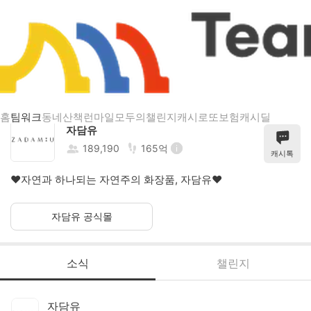
자담유
홈
팀워크
동네산책
런마일
모두의챌린지
캐시로또
보험
캐시딜
자담유
189,190
165억
캐시톡
❤자연과 하나되는 자연주의 화장품, 자담유❤
자담유 공식몰
소식
챌린지
자담유