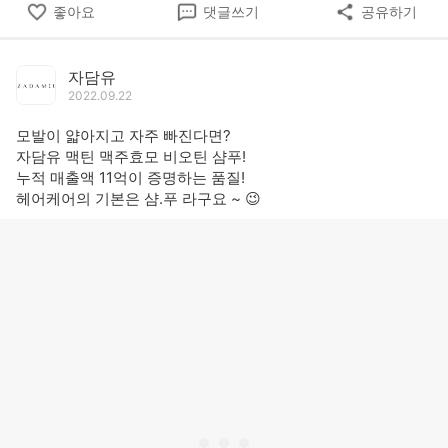
좋아요
댓글쓰기
공유하기
자담유
2022.09.22
모발이 얇아지고 자주 빠진다면?
자담유 맥틴 맥주효모 비오틴 샴푸!
누적 매출액 11억이 증명하는 품질!
헤어케어의 기본은 샴.푸 라구요 ~ 😉