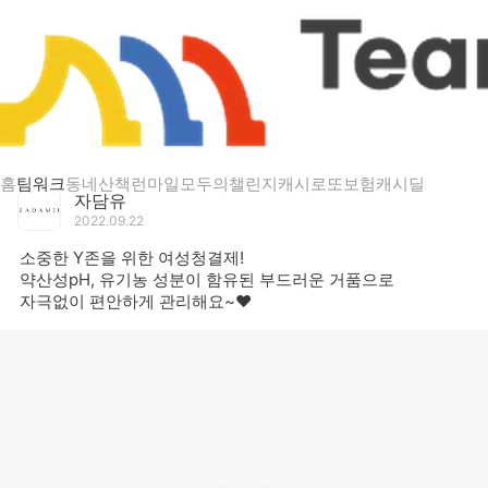
게시글 상세
소중한 Y존을 위한 여성청결제!
홈
팀워크
동네산책
런마일
모두의챌린지
캐시로또
보험
캐시딜
자담유
2022.09.22
소중한 Y존을 위한 여성청결제!
약산성pH, 유기농 성분이 함유된 부드러운 거품으로
자극없이 편안하게 관리해요~❤