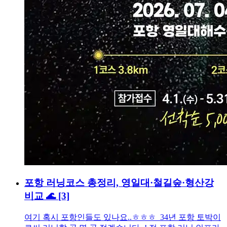
포항 러닝코스 총정리, 영일대·철길숲·형산강
비교 🌊
[3]
여기 혹시 포항인들도 있나요..ㅎㅎㅎ 34년 포항 토박이