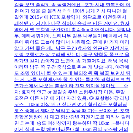
길숲 오면 솔직히 좀 놀랠거에요.. 포항 시내 한복판에 이
런 데가 있을 줄 몰라서ㅎㅎ 100년 넘게 기차 다니던 철
길인데 2015년에 KTX 포항역이 외곽으로 이전하면서
폐선됐고, 거기다 나무 심어서 숲길로 만든 거예요. 효자
역에서 옛 포항역 구간까지 총 4.3km 이어집니다. 왕벚나
무, 메타세쿼이아, 느티나무 같은 나무들이 빼곡해서 여
름에 뛰어도 그늘이 많아서 시원해요. 근데 한 가지 미리
알고 가면 좋은 게... 남구 구간(효자역 인근)은 자전거도
로랑 보행로가 잘 분리돼 있는데, 북구 양학동 쪽으로 올
라가면 길이 좁아지고 노면이 좀 거칠어져요. 러닝 목적
이라면 남구 쪽 구간 중심으로 뛰는 게 낫습니다. 야간에
도 조명 있어서 뛸 수 있는데 불의정원 쪽 불꽃 보면서 뛰
는 게 나름 포항에서만 할 수 있는 특이한 경험임ㅋㅋ 천
연가스에서 나오는 불꽃이라 진짜 꺼지질 않아요...... 주
차: 효자역 인근 or 철길숲 주변 소형주차장 이용. 주말
오전은 이른 시간에 가야 자리 있음. ③ 포항형산강 러닝
코스 – 10km 이상 뛰고 싶다면 여기 형산강은 포항러닝
코스 중에서 제대로 달리고 싶을 때 가는 곳이에요. 포항
종합운동장에 차 대고 형산강변 자전거도로 따라서 달리
면 되는데, 송도 여신상까지 왕복하면 딱 10km 나옵니다.
이게 실제 포항 해변마라톤대회 10km 공식 코스랑 거의