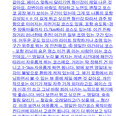
같아요. 페이스 맞춰서 달리기엔 형산강이 제일 나은 것
같아요. 강변이라 바람도 적당하고 노면도 괜찮고 포스
코 공장 뷰가 보이는 구간이 있는데 그게 또 나름의 포항
감성임ㅎㅎ 더 길게 뛰고 싶으면 형산강 따라서 경주 방
향으로 이어지는 자전거길 코스도 있음. 포항 송도동~경
주 양동마을까지 15.7km짜리 코스도 있는데, 이건 진짜
장거리 러너한테 추천! 야간은 일부 조명 있는 구간 있는
데, 어두운 곳도 있으니까 라이트 장착하거나 조명 있는
구간 위주로 뛰는 게 안전해요. ④ 영일만 야간러닝 코스
– 포항 러닝의 숨은 명소 이건 좀 아는 사람만 아는 코스
인데요..^^ 영일대 누각 불 켜지는 저녁 시간대에 해안가
따라서 자유롭게 뛰는 코스예요. 거리는 딱 정해진 건 아
니고 3~5km 자유롭게 짜면 됩니다. 밤에 보면 영일대 누
각이 불빛으로 환하게 켜져 있는데 그 뷰가 포항에서 러
닝하면서 볼 수 있는 뷰 중에 제일 예쁜 것 같아요. 개인
적으로는 여기가 제일 자주 가게 되더라고요. 페이스 크
게 신경 안 쓰고 그냥 바람 쐬러 나가는 느낌으로 뛰기에
딱 좋습니다. 바다 보면서 뛰고 싶으면 → 영일대 숲속
힐링 달리기 → 철길숲 오래달리고(?) 싶을 때 → 형산
강 야경 보면서 여유롭게 → 영일만 야간코스 목적이랑
컨디션에 따라서 고르면 됩니다. 여기 다 뛰어보고 싶다