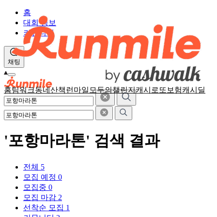
홈
대회 정보
커뮤니티
채팅
홈
팀워크
동네산책
런마일
모두의챌린지
캐시로또
보험
캐시딜
'포항마라톤' 검색 결과
전체
5
모집 예정
0
모집중
0
모집 마감
2
선착순 모집
1