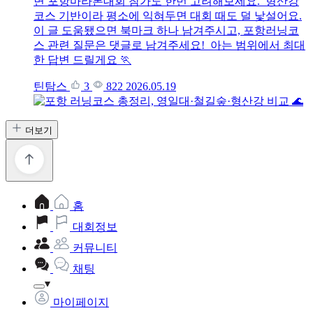
면 포항마라톤대회 참가도 한번 고려해보세요. 형산강
코스 기반이라 평소에 익혀두면 대회 때도 덜 낯설어요.
이 글 도움됐으면 북마크 하나 남겨주시고, 포항러닝코
스 관련 질문은 댓글로 남겨주세요! 아는 범위에서 최대
한 답변 드릴게요 🏃
틴탐스
3
822
2026.05.19
더보기
홈
대회정보
커뮤니티
채팅
마이페이지