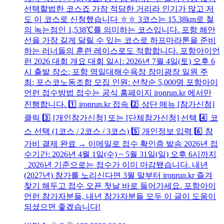
선택할법한 코스죠 가장 적당한 거리라 인기가 많고 저
도 이 코스로 신청했습니다 ㅎㅎ 3코스는 15.38km로 철
의 녹는점인 1,538℃를 의미하는 코스입니다. 포항 해안
선을 가장 길게 달릴 수 있는 코스로 하프마라톤을 준비
하는 러너들의 훈련 레이스로도 적합합니다. 포항아이언
런 2026 대회 개요 대회 일시: 2026년 7월 4일(토) 오후 6
시 출발 장소: 포항 영일대해수욕장 장미광장 일원 주
최: 포스코노동조합 모집 인원: 선착순 5,000명 포항아이
언런 접수방법 접수는 공식 홈페이지 ironrun.kr 에서만
진행합니다. 1️⃣ ironrun.kr 접속 2️⃣ 상단 메뉴 [참가신청]
클릭 3️⃣ [개인참가신청] 또는 [단체참가신청] 선택 4️⃣ 코
스 선택 (1코스 / 2코스 / 3코스) 5️⃣ 개인정보 입력 6️⃣ 참
가비 결제 완료 → 이메일로 접수 확인증 발송 2026년 접
수기간: 2026년 4월 1일(수) ~ 5월 31일(일) 오후 6시까지
2026년 기준으로는 접수가 이미 마감됐습니다. 내년
(2027년) 참가를 노리신다면 3월 말부터 ironrun.kr 즐겨
찾기 해두고 접수 오픈 첫날 바로 들어가세요. 포항아이
언런 참가자분들, 내년 참가자분들 모두 이 글이 도움이
되셨으면 좋겠습니다!