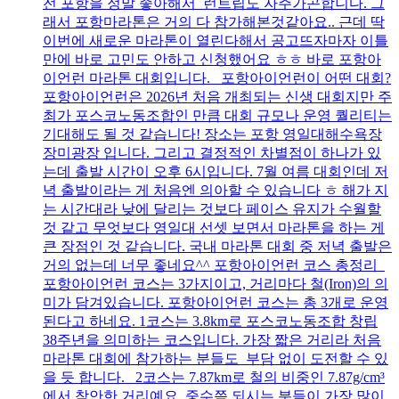
전 포항을 정말 좋아해서 런트립도 자주가곤합니다. 그
래서 포항마라톤은 거의 다 참가해본것같아요.. 근데 딱
이번에 새로운 마라톤이 열린다해서 공고뜨자마자 이틀
만에 바로 고민도 안하고 신청했어요 ㅎㅎ 바로 포항아
이언런 마라톤 대회입니다. 포항아이언런이 어떤 대회?
포항아이언런은 2026년 처음 개최되는 신생 대회지만 주
최가 포스코노동조합인 만큼 대회 규모나 운영 퀄리티는
기대해도 될 것 같습니다! 장소는 포항 영일대해수욕장
장미광장 입니다. 그리고 결정적인 차별점이 하나가 있
는데 출발 시간이 오후 6시입니다. 7월 여름 대회인데 저
녁 출발이라는 게 처음엔 의아할 수 있습니다 ㅎ 해가 지
는 시간대라 낮에 달리는 것보다 페이스 유지가 수월할
것 같고 무엇보다 영일대 선셋 보면서 마라톤을 하는 게
큰 장점인 것 같습니다. 국내 마라톤 대회 중 저녁 출발은
거의 없는데 너무 좋네요^^ 포항아이언런 코스 총정리
포항아이언런 코스는 3가지이고, 거리마다 철(Iron)의 의
미가 담겨있습니다. 포항아이언런 코스는 총 3개로 운영
된다고 하네요. 1코스는 3.8km로 포스코노동조합 창립
38주년을 의미하는 코스입니다. 가장 짧은 거리라 처음
마라톤 대회에 참가하는 분들도 부담 없이 도전할 수 있
을 듯 합니다. 2코스는 7.87km로 철의 비중인 7.87g/cm³
에서 착안한 거리예요. 중수쯤 되시는 분들이 가장 많이