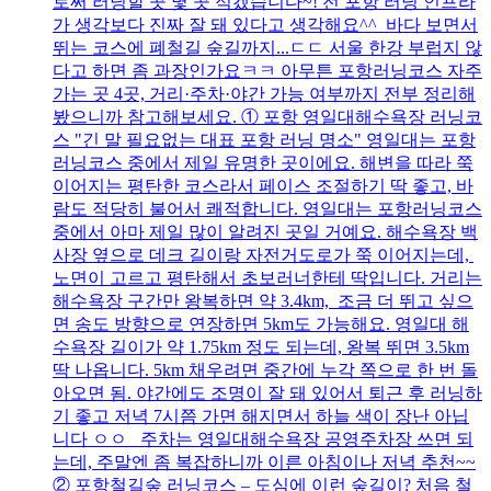
로써 러닝할 곳 몇 곳 적겠습니다~! 전 포항 러닝 인프라
가 생각보다 진짜 잘 돼 있다고 생각해요^^ 바다 보면서
뛰는 코스에 폐철길 숲길까지...ㄷㄷ 서울 한강 부럽지 않
다고 하면 좀 과장인가요ㅋㅋ 아무튼 포항러닝코스 자주
가는 곳 4곳, 거리·주차·야간 가능 여부까지 전부 정리해
봤으니까 참고해보세요. ① 포항 영일대해수욕장 러닝코
스 "긴 말 필요없는 대표 포항 러닝 명소" 영일대는 포항
러닝코스 중에서 제일 유명한 곳이에요. 해변을 따라 쭉
이어지는 평탄한 코스라서 페이스 조절하기 딱 좋고, 바
람도 적당히 불어서 쾌적합니다. 영일대는 포항러닝코스
중에서 아마 제일 많이 알려진 곳일 거예요. 해수욕장 백
사장 옆으로 데크 길이랑 자전거도로가 쭉 이어지는데,
노면이 고르고 평탄해서 초보러너한테 딱입니다. 거리는
해수욕장 구간만 왕복하면 약 3.4km, 조금 더 뛰고 싶으
면 송도 방향으로 연장하면 5km도 가능해요. 영일대 해
수욕장 길이가 약 1.75km 정도 되는데, 왕복 뛰면 3.5km
딱 나옵니다. 5km 채우려면 중간에 누각 쪽으로 한 번 돌
아오면 됨. 야간에도 조명이 잘 돼 있어서 퇴근 후 러닝하
기 좋고 저녁 7시쯤 가면 해지면서 하늘 색이 장난 아닙
니다 ㅇㅇ 주차는 영일대해수욕장 공영주차장 쓰면 되
는데, 주말엔 좀 복잡하니까 이른 아침이나 저녁 추천~~
② 포항철길숲 러닝코스 – 도심에 이런 숲길이? 처음 철