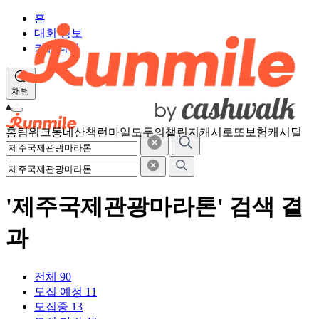
홈
대회 정보
커뮤니티
채팅
홈
팀워크
동네산책
런마일
모두의챌린지
캐시로또
보험
캐시딜
'제주국제관광마라톤' 검색 결
과
전체
90
모집 예정
11
모집중
13