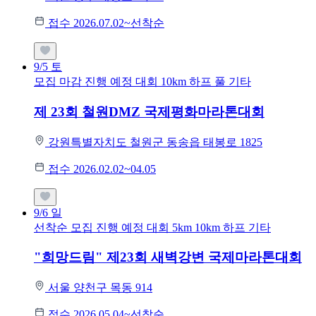
접수 2026.07.02~선착순
9/5
토
모집 마감
진행 예정 대회
10km
하프
풀
기타
제 23회 철원DMZ 국제평화마라톤대회
강원특별자치도 철원군 동송읍 태봉로 1825
접수 2026.02.02~04.05
9/6
일
선착순 모집
진행 예정 대회
5km
10km
하프
기타
"희망드림" 제23회 새벽강변 국제마라톤대회
서울 양천구 목동 914
접수 2026.05.04~선착순