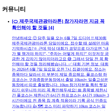
커뮤니티
[🍊 제주국제관광마라톤] 참가자라면 지금 꼭
확인해야 할 것들
[4]
안녕하세요 🙂 담주 일욜 오는 6월 7일 드디어 !! 제30회
제주국제관광마라톤 당일이에요. 접수할 때 설레던 마음
기억하시죠?ㅎ 근데 막상 대회가 코앞으로 다가오면 "내
가 뭘 챙겨야 하지?", "주차는 어떻게 하지?" 이것저것 궁
금한 게 갑자기 많아지더라고요 😅 그래서 당일 전 꼭 확
인해야 할 것들 정리해봤습니다. ✅ 대회 기본 정보 대회
는 2026년 6월 7일 일요일 오전 7시 집결이에요. 장소는
종목마다 달라서 이 부분이 제일 중요해요. 풀코스랑 하
프코스는 구좌종합운동장에서 출발 10km는 일출고성운
동장에서 따로 출발합니다. 10km 참가자분들 특히 헷갈
리기 쉬우니까 미리 꼭 확인해두세요! 📅 종목별 제한시
간 풀코스는 제한시간 6시간 하프코스는 4시간 10km는 3
시간이에요 전 종목 칩 계측 적용이라 기록 공식 인증도
가능합니다 👍 🗺️ 코스 미리 파악하기 10km 코스는 일