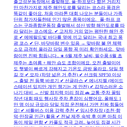
출고성운동장에서 출발해요. 풀·하프보다 짧은 거리지
만 마찬가지로 제주 해안도로를 달리는 코스라 풍경은
똑같이 좋아요. 처음 마라톤 대회 나오는 분들이나 가족
단위 참가자들한테 인기 많은 종목이에요. 풀·하프 코
스는 구좌종합운동장 출발해서 성산 방향 해안도로를 따
라 달리는 코스예요. ✔ 고저차 거의 없는 평탄한 해안 주
로 ✔ 에메랄드빛 바다를 옆에 끼고 달리는 국내 최고 풍
광 코스 ✔ 단, 바닷바람 변수 있음 → 맞바람 불 면 체력
소모 급격히 올라감 당일 풍향 꼭 미리 확인하세요. 맞바
람이면 진짜 힘듭니다.. ☀️ 6월 제주 날씨, 필수품 6월 초
제주는 초여름 + 해안 습도 조합이에요. 오전 출발이어
도 햇볕이 빠르게 강해지고 기온도 금방 올라요. 당일 챙
길 것 ✔ 모자 (차양 넓은 거 추천) ✔ 선크림 SPF50 이상
→ 출발 전 듬뿍 바르기 ✔ 선글라스 ✔ 에너지젤 (에이드
스테이션 있지만 개인 챙기는 게 안전) ✔ 갑작스러운 소
나기 대비 → 신발 접지력 미리 점검 🚗 교통·주차 꿀팁
작년 대회 때도 행사장 주차 혼잡이 심했어요. 올해도 1
만 명 이상 규모라 당일 직접 운전해서 가면 진짜 힘들어
요! ✔ 셔틀버스 이용 강력 추천 ✔ 임시주차장 (조천·함
덕·만장굴 인근) 활용 ✔ 전날 제주 숙박 후 이른 아침 이
동이 제일 편함 ✔ 카풀도 적극 고려.. 늦어도 집결 시간