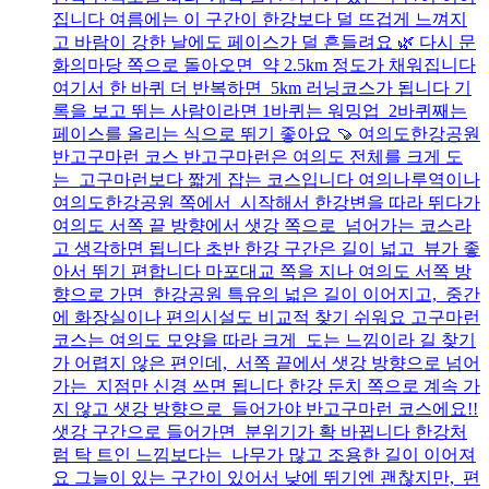
집니다 여름에는 이 구간이 한강보다 덜 뜨겁게 느껴지
고 바람이 강한 날에도 페이스가 덜 흔들려요 🌿 다시 문
화의마당 쪽으로 돌아오면 약 2.5km 정도가 채워집니다
여기서 한 바퀴 더 반복하면 5km 러닝코스가 됩니다 기
록을 보고 뛰는 사람이라면 1바퀴는 워밍업 2바퀴째는
페이스를 올리는 식으로 뛰기 좋아요 🍠 여의도한강공원
반고구마런 코스 반고구마런은 여의도 전체를 크게 도
는 고구마런보다 짧게 잡는 코스입니다 여의나루역이나
여의도한강공원 쪽에서 시작해서 한강변을 따라 뛰다가
여의도 서쪽 끝 방향에서 샛강 쪽으로 넘어가는 코스라
고 생각하면 됩니다 초반 한강 구간은 길이 넓고 뷰가 좋
아서 뛰기 편합니다 마포대교 쪽을 지나 여의도 서쪽 방
향으로 가면 한강공원 특유의 넓은 길이 이어지고, 중간
에 화장실이나 편의시설도 비교적 찾기 쉬워요 고구마런
코스는 여의도 모양을 따라 크게 도는 느낌이라 길 찾기
가 어렵지 않은 편인데, 서쪽 끝에서 샛강 방향으로 넘어
가는 지점만 신경 쓰면 됩니다 한강 둔치 쪽으로 계속 가
지 않고 샛강 방향으로 들어가야 반고구마런 코스에요!!
샛강 구간으로 들어가면 분위기가 확 바뀝니다 한강처
럼 탁 트인 느낌보다는 나무가 많고 조용한 길이 이어져
요 그늘이 있는 구간이 있어서 낮에 뛰기엔 괜찮지만, 편