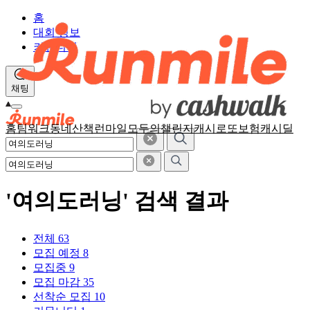
홈
대회 정보
커뮤니티
채팅
홈
팀워크
동네산책
런마일
모두의챌린지
캐시로또
보험
캐시딜
'여의도러닝' 검색 결과
전체
63
모집 예정
8
모집중
9
모집 마감
35
선착순 모집
10