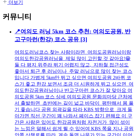
더보기
커뮤니티
📍여의도 러닝 5km 코스 추천: 여의도공원, 반
고구마런(한강) 코스 공유
[3]
여의도러닝코스 찾는 사람이라면 여의도공원러닝이랑
여의도한강공원러닝을 제일 많이 고민할 것 같아요!😁
둘 다 평지 위주라 뛰기 어렵지 않고, 지하철 접근성도
좋아서 퇴근 후 러닝이나 주말 러닝으로 많이 찾는 코스
입니다 가볍게 5km만 뛰고 싶으면 여의도공원 2바퀴 코
스가 좋고 한강 보면서 조금 더 시원하게 뛰고 싶으면 여
의도한강공원러닝이나 반고구마런 코스가 잘 맞아요 여
의도공원 5km 코스 상세 여의도공원 문화의마당 근처에
서 출발하면 초반에는 길이 넓고 바닥이 평탄해서 몸 풀
기 좋습니다 공원 외곽길을 따라 KBS 방향으로 크게 돌
아가면 직선 구간이 꽤 나와서 페이스 잡기 편해요 이 구
간은 사람은 있어도 한강공원처럼 자전거가 많이 섞이
는 느낌은 덜해서 쉽게 뛸 수 있어여 KBS 쪽을 지나 공원
안쪽 산책로를 따라 계속 돌면 나무가 있는 구간이 이어