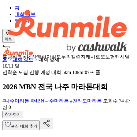
홈
대회 정보
커뮤니티
채팅
홈
팀워크
동네산책
런마일
모두의챌린지
캐시로또
보험
캐시딜
홈
>
대회 정보
>
대회 상세
10/11
일
선착순 모집
진행 예정 대회
5km
10km
하프
풀
2026 MBN 전국 나주 마라톤대회
#나주마라톤
#MBN나주마라톤
#전라도마라톤
조회수 74
관
심
0
참가하기
관심 대회 추가