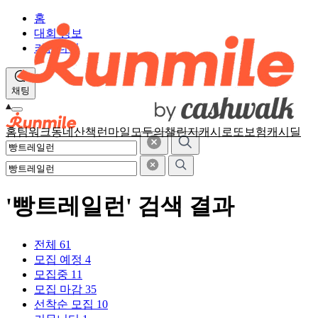
홈
대회 정보
커뮤니티
채팅
홈
팀워크
동네산책
런마일
모두의챌린지
캐시로또
보험
캐시딜
'빵트레일런' 검색 결과
전체
61
모집 예정
4
모집중
11
모집 마감
35
선착순 모집
10