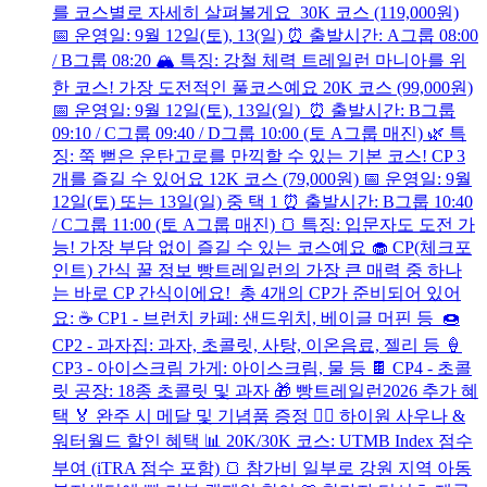
를 코스별로 자세히 살펴볼게요 30K 코스 (119,000원)
📅 운영일: 9월 12일(토), 13(일) ⏰ 출발시간: A그룹 08:00
/ B그룹 08:20 🏔 특징: 강철 체력 트레일런 마니아를 위
한 코스! 가장 도전적인 풀코스예요 20K 코스 (99,000원)
📅 운영일: 9월 12일(토), 13일(일) ⏰ 출발시간: B그룹
09:10 / C그룹 09:40 / D그룹 10:00 (토 A그룹 매진) 🌿 특
징: 쭉 뻗은 운탄고로를 만끽할 수 있는 기본 코스! CP 3
개를 즐길 수 있어요 12K 코스 (79,000원) 📅 운영일: 9월
12일(토) 또는 13일(일) 중 택 1 ⏰ 출발시간: B그룹 10:40
/ C그룹 11:00 (토 A그룹 매진) 🍞 특징: 입문자도 도전 가
능! 가장 부담 없이 즐길 수 있는 코스예요 🧁 CP(체크포
인트) 간식 꿀 정보 빵트레일런의 가장 큰 매력 중 하나
는 바로 CP 간식이에요! 총 4개의 CP가 준비되어 있어
요: ☕ CP1 - 브런치 카페: 샌드위치, 베이글 머핀 등 🍩
CP2 - 과자집: 과자, 초콜릿, 사탕, 이온음료, 젤리 등 🍦
CP3 - 아이스크림 가게: 아이스크림, 물 등 🍫 CP4 - 초콜
릿 공장: 18종 초콜릿 및 과자 🎁 빵트레일런2026 추가 혜
택 🏅 완주 시 메달 및 기념품 증정 🧖‍♀️ 하이원 사우나 &
워터월드 할인 혜택 📊 20K/30K 코스: UTMB Index 점수
부여 (iTRA 점수 포함) 🍞 참가비 일부로 강원 지역 아동