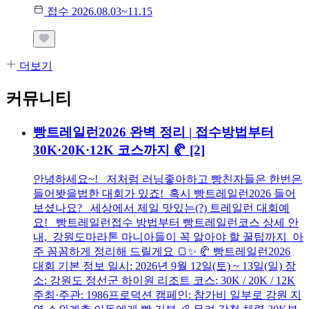
접수 2026.08.03~11.15
더보기
커뮤니티
빵트레일런2026 완벽 정리 | 접수방법부터
30K·20K·12K 코스까지 🥐
[2]
안녕하세요~! 저처럼 러닝좋아하고 빵친자들은 한번은
들어봣을법한 대회가 있죠! 혹시 빵트레일런2026 들어
보셨나요? 세상에서 제일 맛있는(?) 트레일런 대회예
요! 빵트레일런접수 방법부터 빵트레일런코스 상세 안
내, 강원도마라톤 마니아들이 꼭 알아야 할 꿀팁까지 아
주 꼼꼼하게 정리해 드릴게요 🍞✨ 🥐 빵트레일런2026
대회 기본 정보 일시: 2026년 9월 12일(토) ~ 13일(일) 장
소: 강원도 정선군 하이원 리조트 코스: 30K / 20K / 12K
주최·주관: 1986프로덕션 캠페인: 참가비 일부로 강원 지