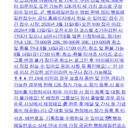
역 소외계층 아동에게 빵 기부 🥖 무려 강철 체력 30K부
터 입문자도 도전 가능한 12K까지 세 가지 코스로 구성
되어 있어요. 🥖 빵트레일런접수 방법 완벽 정리 빵트레
일런접수는 공식 홈페이지에서 하실 수 있어요! 접수 기
간 접수 시작: 2026년 3월 31일(화) 오전 9:00 접수 마감:
2026년 9월 13일(일) 오전 8:30 각 코스별 조기마감된 시
간대가 있으니 남은시간대들 얼른 신청하세요. 참가비
안내 12K: 79,000원 20K: 99,000원 30K: 119,000원 취소
및 환불 안내 8월 14일(금) 17:00 이전: 취소 및 환불 가능
8월 14일(금) 17:00 이후: 취소·환불·티셔츠 사이즈·코스·
그룹 변경 불가 참가권 취소는 로그인 후 '마이페이지'에
서 직접 하실 수 있어요 유의 사항 꼭 확인해요! ✅ 만 19
세 이상 건강한 성인이라면 누구나 참가 가능해요
👨‍👩‍👧 만 19세 미만의 경우 보호자 동반 및 안전 관리가
가능한 경우에 한해 12K 참가 가능 ⚠️ 참가 등록 시 필수
장비를 지참하셔야 하며, 미지참 시 참가 등록 및 대회 참
가 불가예요! 🏅 배정된 그룹보다 앞서 출발할 경우 공식
순위 시상에서 제외돼요 🎁 완주 후 메달 및 간식 등 기념
품이 제공됩니다 📋 대회 당일 현장에서 참가 등록 후 티
셔츠, 배번호표, 기록칩을 수령하실 수 있어요 🗺️ 빵트
레일런코스 상세 안내 이제 가장 궁금한 빵트레일런코스