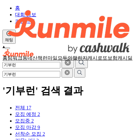
홈
대회 정보
커뮤니티
채팅
홈
팀워크
동네산책
런마일
모두의챌린지
캐시로또
보험
캐시딜
'기부런' 검색 결과
전체
17
모집 예정
2
모집중
2
모집 마감
9
선착순 모집
2