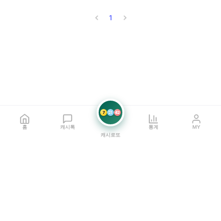
1
7
21
42
홈
캐시톡
통계
MY
캐시로또