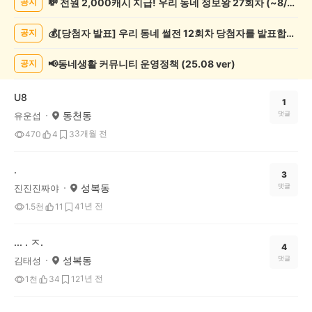
💸 전원 2,000캐시 지급! 우리 동네 정보왕 27회차 (~8/10)
공지
관
람
💰[당첨자 발표] 우리 동네 썰전 12회차 당첨자를 발표합니다!
공지
게
시
글
📢동네생활 커뮤니티 운영정책 (25.08 ver)
공지
목
록
U8
1
동천동
댓글
유운섭
3개월 전
470
4
3
.
3
성복동
댓글
진진진짜야
1년 전
1.5천
11
4
... . ㅈ.
4
성복동
댓글
김태성
1년 전
1천
34
12