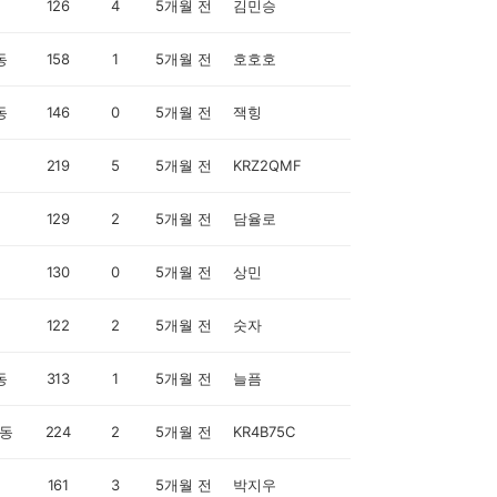
126
4
5개월 전
김민승
동
158
1
5개월 전
호호호
동
146
0
5개월 전
잭힝
219
5
5개월 전
KRZ2QMF
129
2
5개월 전
담율로
130
0
5개월 전
상민
122
2
5개월 전
숫자
동
313
1
5개월 전
늘픔
동
224
2
5개월 전
KR4B75C
161
3
5개월 전
박지우