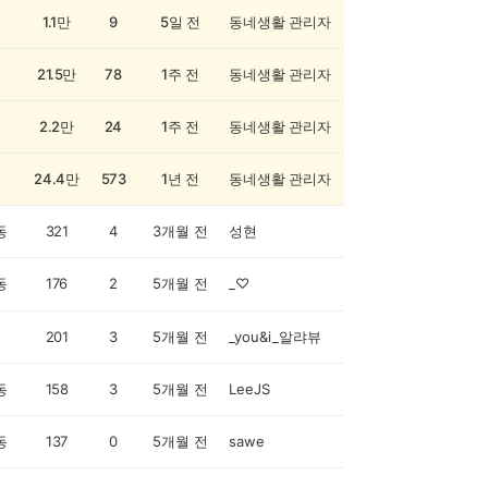
1.1만
9
5일 전
동네생활 관리자
21.5만
78
1주 전
동네생활 관리자
2.2만
24
1주 전
동네생활 관리자
24.4만
573
1년 전
동네생활 관리자
동
321
4
3개월 전
성현
동
176
2
5개월 전
_♡
201
3
5개월 전
_you&i_알랴뷰
동
158
3
5개월 전
LeeJS
동
137
0
5개월 전
sawe