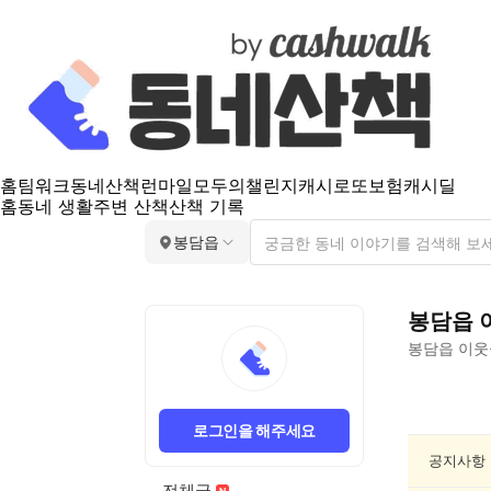
홈
팀워크
동네산책
런마일
모두의챌린지
캐시로또
보험
캐시딜
홈
동네 생활
주변 산책
산책 기록
봉담읍
봉담읍
봉담읍
이웃
봉
담
로그인을 해주세요
읍
반
공지사항
려
전체글