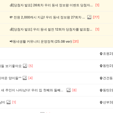
💰[당첨자 발표] 26회차 우리 동네 정보왕 이벤트 당첨자를 발표합니다!
[
1
]
💸 전원 2,000캐시 지급! 우리 동네 정보왕 27회차 (~8/10)
[
77
]
💰[당첨자 발표] 우리 동네 썰전 12회차 당첨자를 발표합니다!
[
1
]
📢동네생활 커뮤니티 운영정책 (25.08 ver)
[
31
]
조원2
동탄2
새들 보기좋아요
[
5
]
귀여운 양이들^^
[
4
]
건건동
당근집의 새 주인이 나타났다! 우리 집 첫째와 둘째의 뺏고 뺏기는 하우스 쟁탈전
[
8
]
동탄2
 냥이
[
1
]
선부3