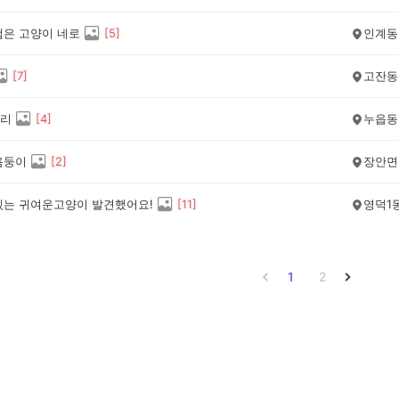
검은 고양이 네로
[
5
]
인계동
[
7
]
고잔동
리
[
4
]
누읍동
욤둥이
[
2
]
장안면
있는 귀여운고양이 발견했어요!
[
11
]
영덕1
1
2