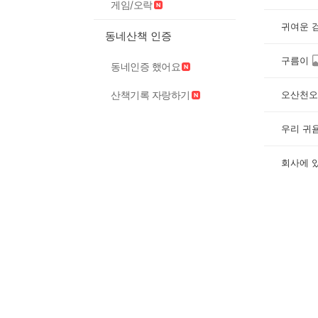
게임/오락
귀여운 
동네산책 인증
구름이
동네인증 했어요
오산천오
산책기록 자랑하기
우리 귀
회사에 