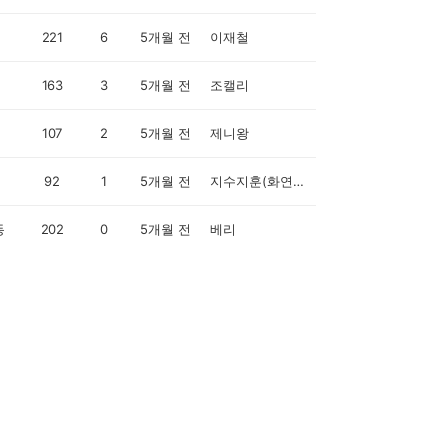
221
6
5개월 전
이재철
163
3
5개월 전
조캘리
107
2
5개월 전
제니왕
92
1
5개월 전
지수지훈(화연80)
동
202
0
5개월 전
베리