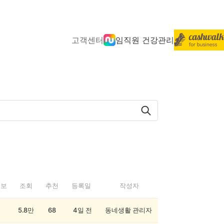
고객센터
임직원 건강관리
정보
조회
추천
등록일
작성자
5.8만
68
4일 전
동네생활 관리자