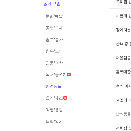
우리집 
동네모임
시골개 
문화/예술
공연/축제
강아지는
종교/봉사
산책 중
친목/모임
어울림공
인문/과학
골목대장
독서/글쓰기
우리 아
반려동물
요리/제조
고양이 
여행/캠핑
반려동물
음악/악기
저희집 