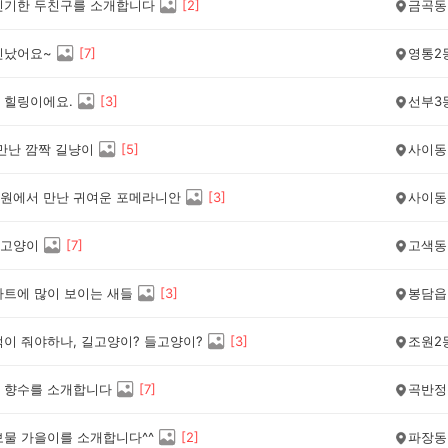
신기한 두친구를 소개합니다
[
2
]
금곡동
신났어요~
[
7
]
영통2
 힐링이에요.
[
3
]
선부3
 만난 깜짝 길냥이
[
5
]
사이동
원에서 만난 귀여운 포메라니안
[
3
]
사이동
고양이
[
7
]
고색동
파트에 많이 보이는 새들
[
3
]
봉담읍
먹이 줘야하나, 길고양이? 들고양이?
[
3
]
조원2
 향수를 소개합니다
[
7
]
곡반정
보물 가을이를 소개합니다^^
[
2
]
파장동