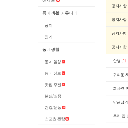
동
물
공지사항
게
동네생활 커뮤니티
시
공지사항
글
공지
목
록
공지사항
인기
공지사항
동네생활
안녕
[
1
]
동네 일상
동네 정보
귀여운 
맛집 추천
회사앞 
분실/실종
건강/운동
우리 집
스포츠 관람