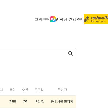
고객센터
임직원 건강관리
정보
조회
추천
등록일
작성자
3.1만
28
2일 전
동네생활 관리자