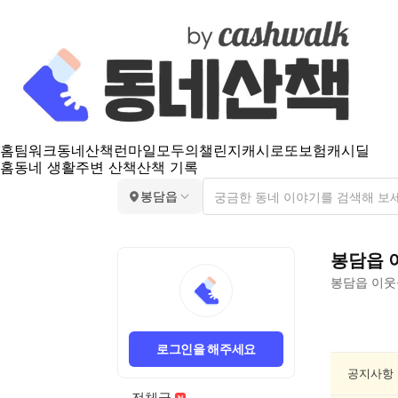
홈
팀워크
동네산책
런마일
모두의챌린지
캐시로또
보험
캐시딜
홈
동네 생활
주변 산책
산책 기록
봉담읍
봉담읍
봉담읍
이웃
봉
담
로그인을 해주세요
읍
게
공지사항
임/
전체글