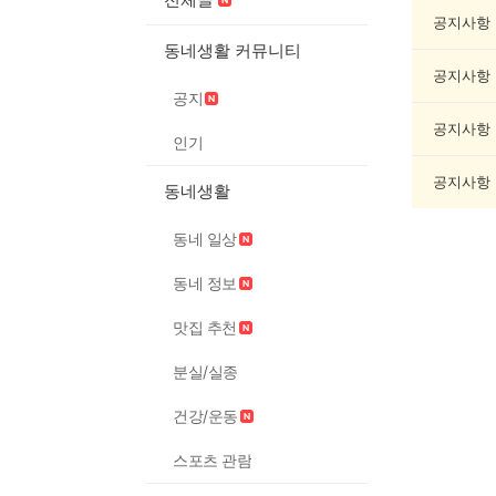
오
락
공지사항
게
동네생활 커뮤니티
시
공지사항
글
공지
목
록
공지사항
인기
공지사항
동네생활
동네 일상
동네 정보
맛집 추천
분실/실종
건강/운동
스포츠 관람