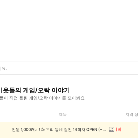
이웃들의
게임/오락
이야기
들이 직접 올린
게임/오락
이야기를 모아봐요
제목
지역 
전원 1,000캐시! 🥳 우리 동네 썰전 14회차 OPEN (~8/17)
[
9
]