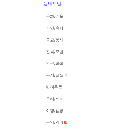
동네모임
문화/예술
공연/축제
종교/봉사
친목/모임
인문/과학
독서/글쓰기
반려동물
요리/제조
여행/캠핑
음악/악기