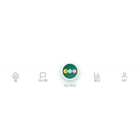
7
21
42
홈
캐시톡
통계
MY
캐시로또