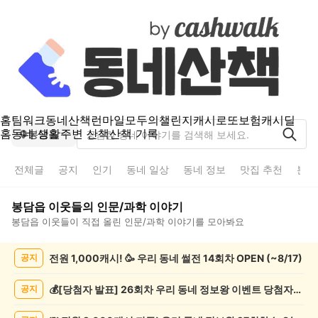
홈
팀워크
동네산책
런마일
모두의챌린지
캐시로또
보험
캐시딜
홈
동네 생활
주변 산책
산책 기록
봉담읍
전체글
공지
인기
동네 일상
동네 정보
맛집 추천
분실
봉담읍
이웃들의
인문/과학
이야기
봉담읍
이웃들이 직접 올린
인문/과학
이야기를 모아봐요
봉
전원 1,000캐시! 🥳 우리 동네 썰전 14회차 OPEN (~8/17)
공지
담
읍
인
💰[당첨자 발표] 26회차 우리 동네 정보왕 이벤트 당첨자를 발표합니다!
공지
문/
과