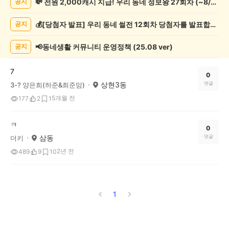
💸 전원 2,000캐시 지급! 우리 동네 정보왕 27회차 (~8/10)
공지
학
게
💰[당첨자 발표] 우리 동네 썰전 12회차 당첨자를 발표합니다!
공지
시
글
목
📢동네생활 커뮤니티 운영정책 (25.08 ver)
공지
록
7
0
상현3동
댓글
3-? 양은희(하준&희준맘)
5개월 전
177
2
1
ㅋ
0
삼동
댓글
더키
2년 전
489
9
10
1