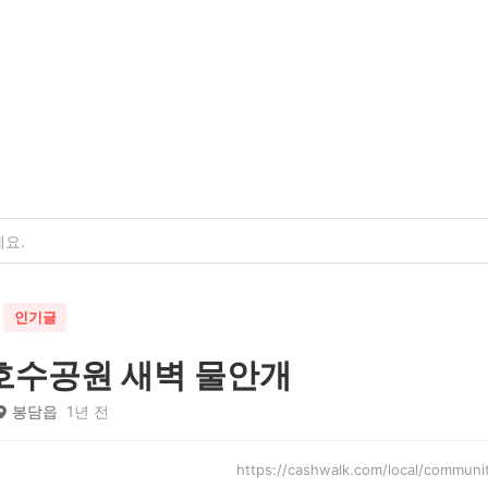
인기글
호수공원 새벽 물안개
봉담읍
1년 전
https://cashwalk.com/local/comm