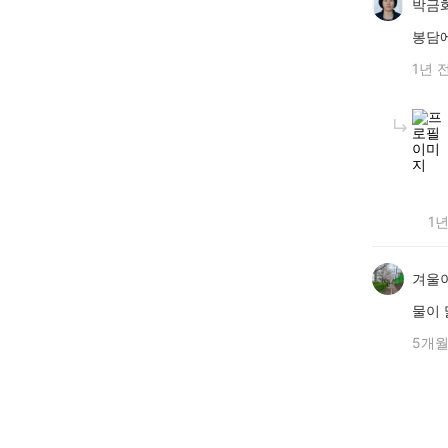
박금
봉담
1년 
1년
겨울
물이
5개월