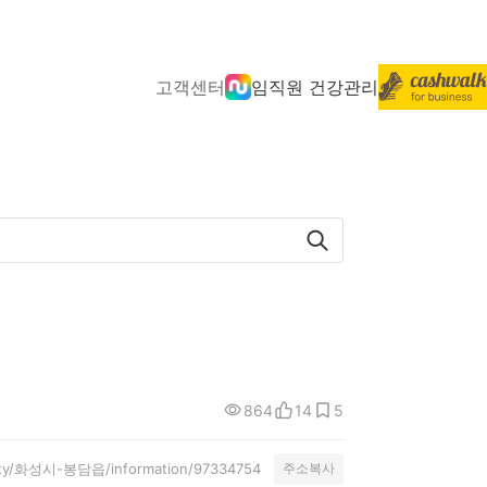
고객센터
임직원 건강관리
864
14
5
unity/화성시-봉담읍/information/97334754
주소복사