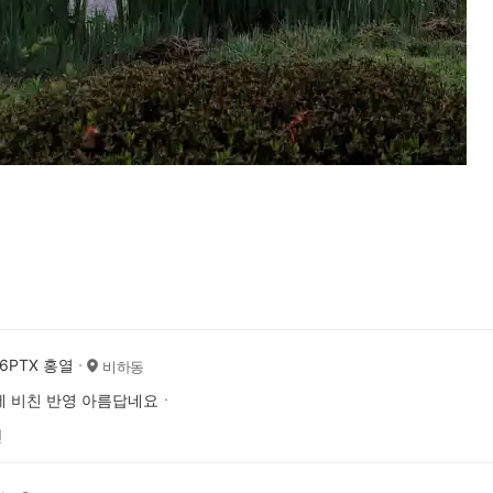
V6PTX 홍열
비하동
에 비친 반영 아름답네요ㆍ
전