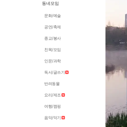
동네모임
문화/예술
공연/축제
종교/봉사
친목/모임
인문/과학
독서/글쓰기
반려동물
요리/제조
여행/캠핑
음악/악기