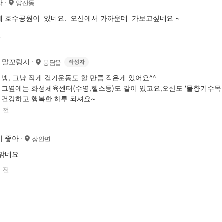
화
양산동
에 호수공원이 있네요. 오산에서 가까운데 가보고싶네요 ~
전
말꼬랑지
봉담읍
작성자
넹, 그냥 작게 걷기운동도 할 만큼 작은게 있어요^^
그옆에는 화성체육센터(수영,헬스등)도 같이 있고요,오산도 '물향기수목
건강하고 행복한 하루 되셔요~
 전
이 좋아
장안면
 맑네요
 전