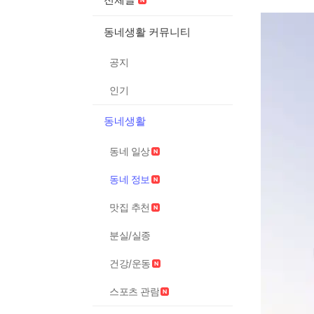
동네생활 커뮤니티
공지
인기
동네생활
동네 일상
동네 정보
맛집 추천
분실/실종
건강/운동
스포츠 관람