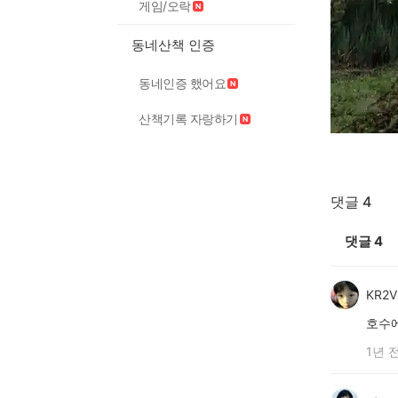
게임/오락
동네산책 인증
동네인증 했어요
산책기록 자랑하기
댓글 4
댓글
4
KR2
호수
1년 