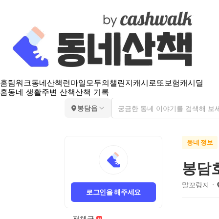
홈
팀워크
동네산책
런마일
모두의챌린지
캐시로또
보험
캐시딜
홈
동네 생활
주변 산책
산책 기록
봉담읍
동네 정보
봉담
말꼬랑지
로그인을 해주세요
전체글