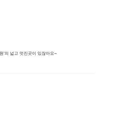
원'의 넓고 멋진곳이 있잖아요~