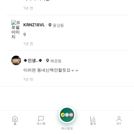
1년 전
KRNZ18VL
용강동
9
1년 전
🍀인생..🍀
해운동
이러면 동네산책안할듯요ㅜㅜ
1년 전
7
21
42
홈
캐시톡
통계
MY
캐시로또