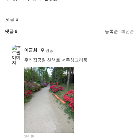
댓글 6
댓글
6
등록순
최신순
이금희
원동
우리집공원 산책로 너무싱그러움
1년 전