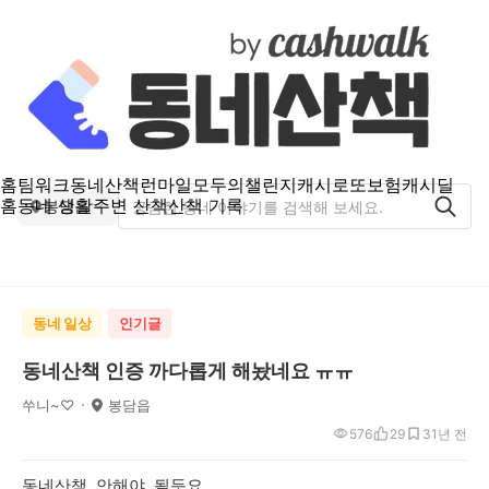
홈
팀워크
동네산책
런마일
모두의챌린지
캐시로또
보험
캐시딜
홈
동네 생활
주변 산책
산책 기록
봉담읍
동네 일상
인기글
동네산책 인증 까다롭게 해놨네요 ㅠㅠ
쑤니~♡
봉담읍
576
29
3
1년 전
동네산책 안해야 될듯요