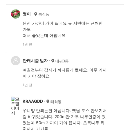
쩡이
북정동
완전 가까이 가야 뜨네요 ㅠ 저번에는 근처만
가도
떠서 좋았는데 아쉽네요
1년 전
만캐시좀 받자
태평3동
며칠전부터 갑자기 까다롭게 됐네요. 아주 가까
이 가야 잡혀요.
1년 전
KRAAQDD
태화동
쑤니양 안되는건 아닙니다. 옛날 토스 만보기처
럼 바뀌었습니다. 200m만 가두 나무인증이 떴
었는데 50m 가까이 가야 뜹니다. 초록나무 위
치까지 가기를.