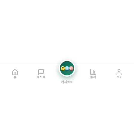
7
21
42
홈
캐시톡
통계
MY
캐시로또