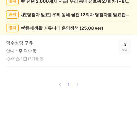
💸 전원 2,000캐시 지급! 우리 동네 정보왕 27회차 (~8/10)
공지
사
게
💰[당첨자 발표] 우리 동네 썰전 12회차 당첨자를 발표합니다!
공지
시
글
목
📢동네생활 커뮤니티 운영정책 (25.08 ver)
공지
록
덕수성당 구유
3
덕수동
댓글
안나
7개월 전
99
3
1
1