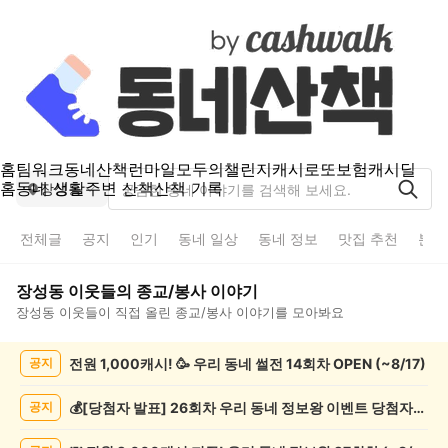
홈
팀워크
동네산책
런마일
모두의챌린지
캐시로또
보험
캐시딜
홈
동네 생활
주변 산책
산책 기록
장성동
전체글
공지
인기
동네 일상
동네 정보
맛집 추천
분실
장성동
이웃들의
종교/봉사
이야기
장성동
이웃들이 직접 올린
종교/봉사
이야기를 모아봐요
장
전원 1,000캐시! 🥳 우리 동네 썰전 14회차 OPEN (~8/17)
공지
성
동
종
💰[당첨자 발표] 26회차 우리 동네 정보왕 이벤트 당첨자를 발표합니다!
공지
교/
봉