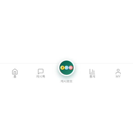
7
21
42
홈
캐시톡
통계
MY
캐시로또