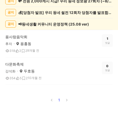
💸 전원 2,000캐시 지급! 우리 동네 정보왕 27회차 (~8/10)
공지
제
게
💰[당첨자 발표] 우리 동네 썰전 12회차 당첨자를 발표합니다!
공지
시
글
목
📢동네생활 커뮤니티 운영정책 (25.08 ver)
공지
록
용사랑음악회
1
용흥동
댓글
후자
9개월 전
318
2
2
다문화축제
0
두호동
댓글
강석화
10개월 전
354
5
2
1