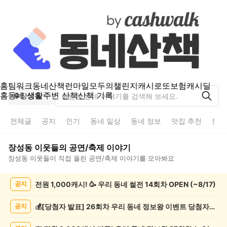
홈
팀워크
동네산책
런마일
모두의챌린지
캐시로또
보험
캐시딜
홈
동네 생활
주변 산책
산책 기록
장성동
전체글
공지
인기
동네 일상
동네 정보
맛집 추천
분실
장성동
이웃들의
공연/축제
이야기
장성동
이웃들이 직접 올린
공연/축제
이야기를 모아봐요
장
전원 1,000캐시! 🥳 우리 동네 썰전 14회차 OPEN (~8/17)
공지
성
동
공
💰[당첨자 발표] 26회차 우리 동네 정보왕 이벤트 당첨자를 발표합니다!
공지
연/
축