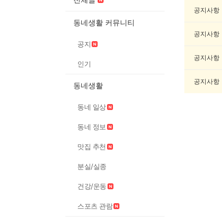
인
증
공지사항
했
동네생활 커뮤니티
어
공지사항
요
공지
게
시
공지사항
인기
글
목
공지사항
동네생활
록
동네 일상
동네 정보
맛집 추천
분실/실종
건강/운동
스포츠 관람