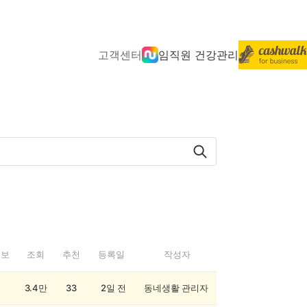
고객센터
임직원 건강관리
정보
조회
추천
등록일
작성자
3.4만
33
2일 전
동네생활 관리자