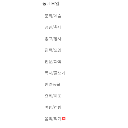
동네모임
문화/예술
공연/축제
종교/봉사
친목/모임
인문/과학
독서/글쓰기
반려동물
요리/제조
여행/캠핑
음악/악기