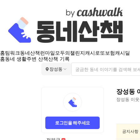
홈
팀워크
동네산책
런마일
모두의챌린지
캐시로또
보험
캐시딜
홈
동네 생활
주변 산책
산책 기록
장성동
장성동
장성동
이웃
장
성
로그인을 해주세요
동
동
공지사항
네
전체글