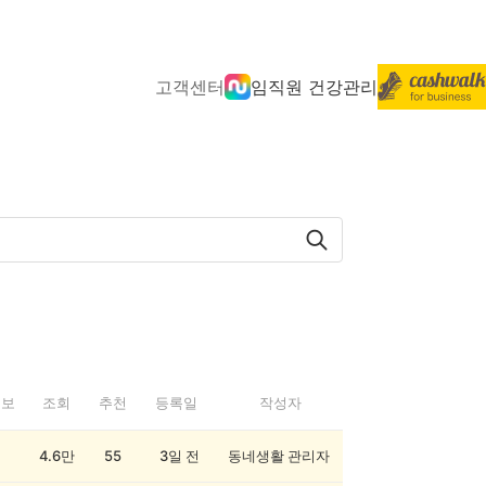
고객센터
임직원 건강관리
정보
조회
추천
등록일
작성자
4.6만
55
3일 전
동네생활 관리자