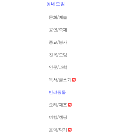
동네모임
문화/예술
공연/축제
종교/봉사
친목/모임
인문/과학
독서/글쓰기
반려동물
요리/제조
여행/캠핑
음악/악기