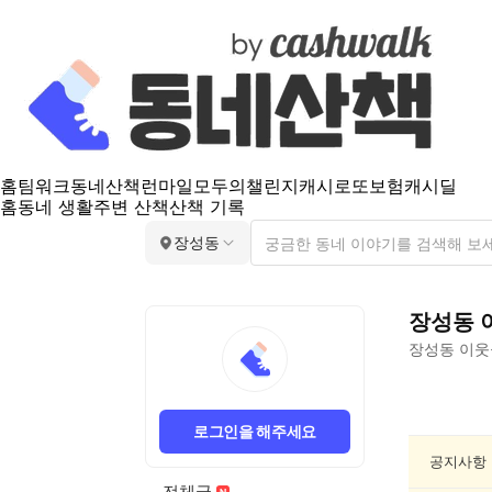
홈
팀워크
동네산책
런마일
모두의챌린지
캐시로또
보험
캐시딜
홈
동네 생활
주변 산책
산책 기록
장성동
장성동
장성동
이웃
장
성
로그인을 해주세요
동
반
공지사항
려
전체글