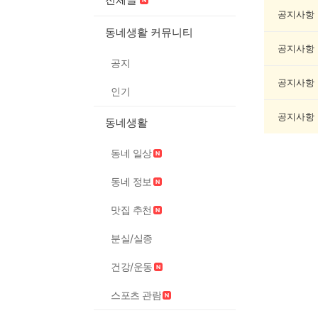
동
물
공지사항
게
동네생활 커뮤니티
시
공지사항
글
공지
목
록
공지사항
인기
공지사항
동네생활
동네 일상
동네 정보
맛집 추천
분실/실종
건강/운동
스포츠 관람