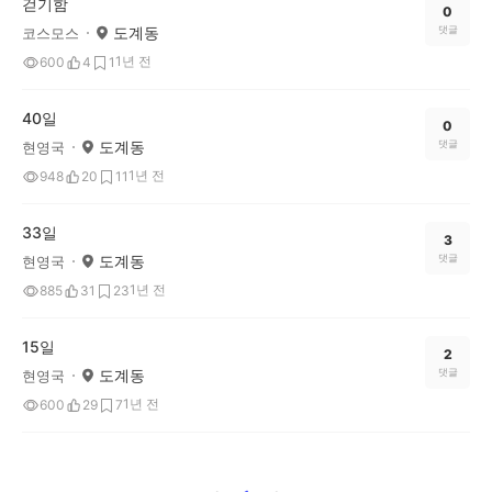
걷기함
0
도계동
댓글
코스모스
1년 전
600
4
1
40일
0
도계동
댓글
현영국
1년 전
948
20
11
33일
3
도계동
댓글
현영국
1년 전
885
31
23
15일
2
도계동
댓글
현영국
1년 전
600
29
7