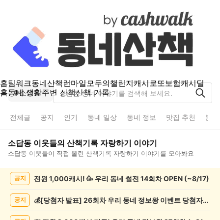
홈
팀워크
동네산책
런마일
모두의챌린지
캐시로또
보험
캐시딜
홈
동네 생활
주변 산책
산책 기록
소답동
전체글
공지
인기
동네 일상
동네 정보
맛집 추천
분실
소답동
이웃들의
산책기록 자랑하기
이야기
소답동
이웃들이 직접 올린
산책기록 자랑하기
이야기를 모아봐요
소
전원 1,000캐시! 🥳 우리 동네 썰전 14회차 OPEN (~8/17)
공지
답
동
산
💰[당첨자 발표] 26회차 우리 동네 정보왕 이벤트 당첨자를 발표합니다!
공지
책
기