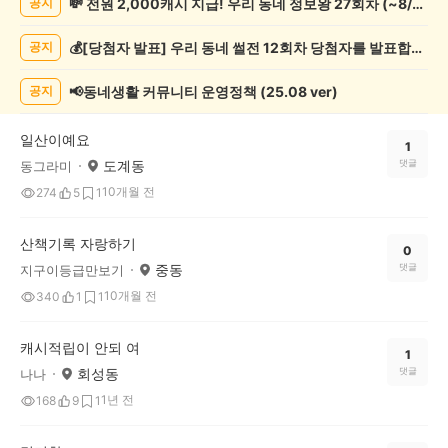
💸 전원 2,000캐시 지급! 우리 동네 정보왕 27회차 (~8/10)
공지
록
자
💰[당첨자 발표] 우리 동네 썰전 12회차 당첨자를 발표합니다!
공지
랑
하
기
📢동네생활 커뮤니티 운영정책 (25.08 ver)
공지
게
시
일산이예요
글
1
도계동
댓글
동그라미
목
록
10개월 전
274
5
1
산책기록 자랑하기
0
중동
댓글
지구이등급만보기
10개월 전
340
1
1
캐시적립이 안되 여
1
회성동
댓글
나나
1년 전
168
9
1