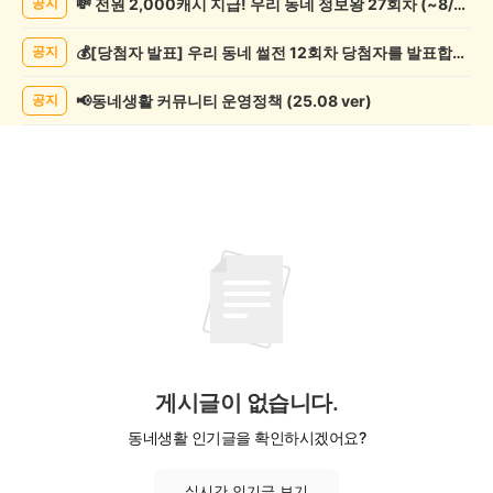
💸 전원 2,000캐시 지급! 우리 동네 정보왕 27회차 (~8/10)
공지
학
게
💰[당첨자 발표] 우리 동네 썰전 12회차 당첨자를 발표합니다!
공지
시
글
목
📢동네생활 커뮤니티 운영정책 (25.08 ver)
공지
록
게시글이 없습니다.
동네생활 인기글을 확인하시겠어요?
실시간 인기글 보기