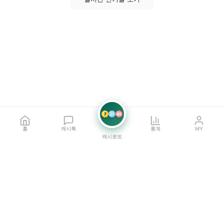
7
21
42
홈
캐시톡
통계
MY
캐시로또