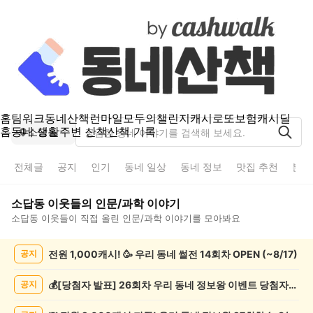
홈
팀워크
동네산책
런마일
모두의챌린지
캐시로또
보험
캐시딜
홈
동네 생활
주변 산책
산책 기록
소답동
전체글
공지
인기
동네 일상
동네 정보
맛집 추천
분실
소답동
이웃들의
인문/과학
이야기
소답동
이웃들이 직접 올린
인문/과학
이야기를 모아봐요
소
전원 1,000캐시! 🥳 우리 동네 썰전 14회차 OPEN (~8/17)
공지
답
동
인
💰[당첨자 발표] 26회차 우리 동네 정보왕 이벤트 당첨자를 발표합니다!
공지
문/
과