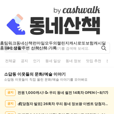
홈
팀워크
동네산책
런마일
모두의챌린지
캐시로또
보험
캐시딜
홈
동네 생활
주변 산책
산책 기록
소답동
전체글
공지
인기
동네 일상
동네 정보
맛집 추천
분실
소답동
이웃들의
문화/예술
이야기
소답동
이웃들이 직접 올린
문화/예술
이야기를 모아봐요
소
전원 1,000캐시! 🥳 우리 동네 썰전 14회차 OPEN (~8/17)
공지
답
동
문
💰[당첨자 발표] 26회차 우리 동네 정보왕 이벤트 당첨자를 발표합니다!
공지
화/
예