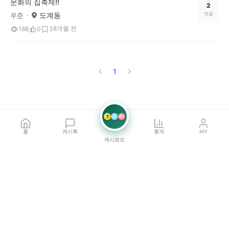
문화의 집축제!!
2
도계동
댓글
우준
8개월 전
188
0
3
1
7
21
42
홈
캐시톡
통계
MY
캐시로또