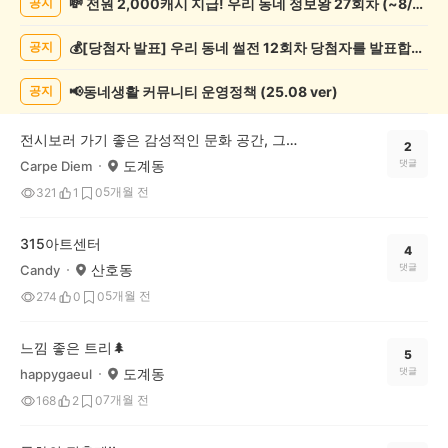
💸 전원 2,000캐시 지급! 우리 동네 정보왕 27회차 (~8/10)
공지
술
게
💰[당첨자 발표] 우리 동네 썰전 12회차 당첨자를 발표합니다!
공지
시
글
목
📢동네생활 커뮤니티 운영정책 (25.08 ver)
공지
록
전시보러 가기 좋은 감성적인 문화 공간, 그라운드 시소
2
도계동
댓글
Carpe Diem
5개월 전
321
1
0
315아트센터
4
산호동
댓글
Candy
5개월 전
274
0
0
느낌 좋은 트리🌲
5
도계동
댓글
happygaeul
7개월 전
168
2
0