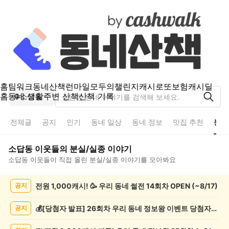
홈
팀워크
동네산책
런마일
모두의챌린지
캐시로또
보험
캐시딜
홈
동네 생활
주변 산책
산책 기록
소답동
전체글
공지
인기
동네 일상
동네 정보
맛집 추천
분실
소답동
이웃들의
분실/실종
이야기
소답동
이웃들이 직접 올린
분실/실종
이야기를 모아봐요
소
전원 1,000캐시! 🥳 우리 동네 썰전 14회차 OPEN (~8/17)
공지
답
동
분
💰[당첨자 발표] 26회차 우리 동네 정보왕 이벤트 당첨자를 발표합니다!
공지
실/
실