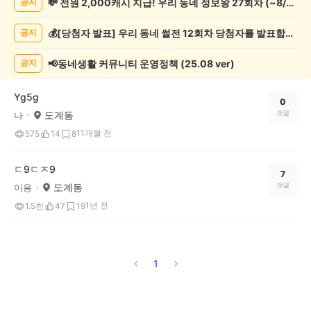
💸 전원 2,000캐시 지급! 우리 동네 정보왕 27회차 (~8/10)
공지
종
게
💰[당첨자 발표] 우리 동네 썰전 12회차 당첨자를 발표합니다!
공지
시
글
목
📢동네생활 커뮤니티 운영정책 (25.08 ver)
공지
록
Yg5g
0
도계동
댓글
나
11개월 전
575
14
8
ㄷ9ㄷㅈ9
7
도계동
댓글
이용
1년 전
1.5천
47
19
1