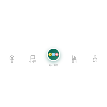
7
21
42
홈
캐시톡
통계
MY
캐시로또