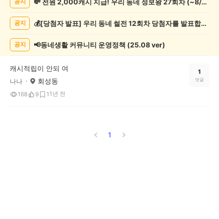
💸 전원 2,000캐시 지급! 우리 동네 정보왕 27회차 (~8/10)
공지
록
자
💰[당첨자 발표] 우리 동네 썰전 12회차 당첨자를 발표합니다!
공지
랑
하
기
📢동네생활 커뮤니티 운영정책 (25.08 ver)
공지
게
시
캐시적립이 안되 여
글
1
회성동
댓글
나나
목
록
1년 전
168
9
1
1