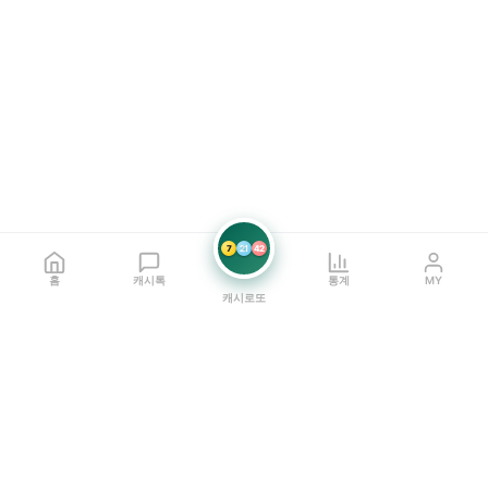
7
21
42
홈
캐시톡
통계
MY
캐시로또