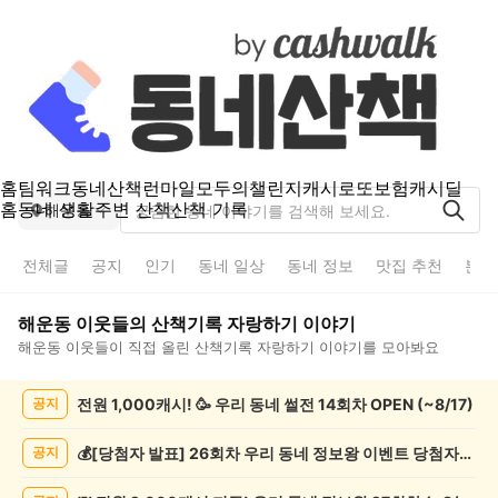
홈
팀워크
동네산책
런마일
모두의챌린지
캐시로또
보험
캐시딜
홈
동네 생활
주변 산책
산책 기록
해운동
전체글
공지
인기
동네 일상
동네 정보
맛집 추천
분실
해운동
이웃들의
산책기록 자랑하기
이야기
해운동
이웃들이 직접 올린
산책기록 자랑하기
이야기를 모아봐요
해
전원 1,000캐시! 🥳 우리 동네 썰전 14회차 OPEN (~8/17)
공지
운
동
산
💰[당첨자 발표] 26회차 우리 동네 정보왕 이벤트 당첨자를 발표합니다!
공지
책
기