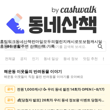
홈
팀워크
동네산책
런마일
모두의챌린지
캐시로또
보험
캐시딜
홈
동네 생활
주변 산책
산책 기록
해운동
전체글
공지
인기
동네 일상
동네 정보
맛집 추천
분실
해운동
이웃들의
반려동물
이야기
해운동
이웃들이 직접 올린
반려동물
이야기를 모아봐요
해
전원 1,000캐시! 🥳 우리 동네 썰전 14회차 OPEN (~8/17)
공지
운
동
반
💰[당첨자 발표] 26회차 우리 동네 정보왕 이벤트 당첨자를 발표합니다!
공지
려
동