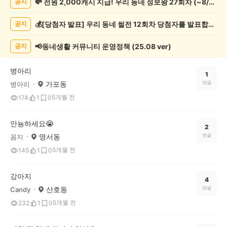
💸 전원 2,000캐시 지급! 우리 동네 정보왕 27회차 (~8/10)
공지
물
게
💰[당첨자 발표] 우리 동네 썰전 12회차 당첨자를 발표합니다!
공지
시
글
목
📢동네생활 커뮤니티 운영정책 (25.08 ver)
공지
록
병아리
1
가포동
댓글
병아리
5개월 전
174
1
0
안뇽하세요😭
2
명서동
댓글
꼼지
5개월 전
145
1
0
강아지
4
산호동
댓글
Candy
5개월 전
232
1
0