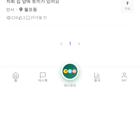
저희 집 앞에 토끼가 있어요
7
월포동
댓글
민서
5개월 전
228
3
2
1
7
21
42
홈
캐시톡
통계
MY
캐시로또