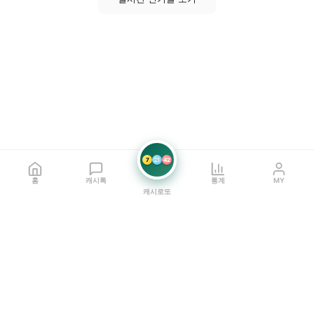
7
21
42
홈
캐시톡
통계
MY
캐시로또