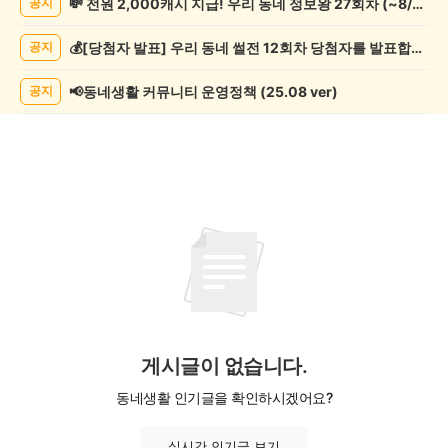
💸 전원 2,000캐시 지급! 우리 동네 정보왕 27회차 (~8/10)
공지
조
게
💰[당첨자 발표] 우리 동네 썰전 12회차 당첨자를 발표합니다!
공지
시
글
목
📢동네생활 커뮤니티 운영정책 (25.08 ver)
공지
록
게시글이 없습니다.
동네생활 인기글을 확인하시겠어요?
실시간 인기글 보기