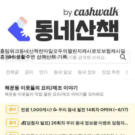
홈
팀워크
동네산책
런마일
모두의챌린지
캐시로또
보험
캐시딜
홈
동네 생활
주변 산책
산책 기록
해운동
전체글
공지
인기
동네 일상
동네 정보
맛집 추천
분실
해운동
이웃들의
요리/제조
이야기
해운동
이웃들이 직접 올린
요리/제조
이야기를 모아봐요
해
전원 1,000캐시! 🥳 우리 동네 썰전 14회차 OPEN (~8/17)
공지
운
동
요
💰[당첨자 발표] 26회차 우리 동네 정보왕 이벤트 당첨자를 발표합니다!
공지
리/
제