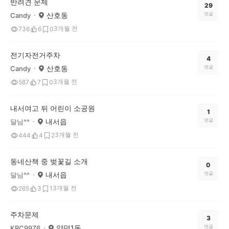
반려견 문제
29
산호동
댓글
Candy
3개월 전
736
6
0
전기자전거주차
4
산호동
댓글
Candy
3개월 전
587
7
0
내서여고 뒤 어린이 소공원
1
내서읍
댓글
달님^^
3개월 전
444
4
2
동네산책 중 벚꽃길 소개
0
내서읍
댓글
달님^^
3개월 전
265
3
1
주차문제
3
양덕1동
댓글
KRC99Z6