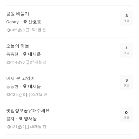
공원 비둘기
3
산호동
댓글
Candy
5개월 전
185
3
1
오늘의 하늘
1
내서읍
댓글
동동현
5개월 전
114
0
0
어제 본 고양이
3
내서읍
댓글
동동현
5개월 전
134
0
0
맛집정보공유해주세요
0
명서동
댓글
꼼지
5개월 전
131
2
4