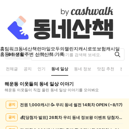
홈
팀워크
동네산책
런마일
모두의챌린지
캐시로또
보험
캐시딜
홈
동네 생활
주변 산책
산책 기록
해운동
전체글
공지
인기
동네 일상
동네 정보
맛집 추천
분실
해운동
이웃들의
동네 일상
이야기
해운동
이웃들이 직접 올린
동네 일상
이야기를 모아봐요
해
전원 1,000캐시! 🥳 우리 동네 썰전 14회차 OPEN (~8/17)
공지
운
동
동
💰[당첨자 발표] 26회차 우리 동네 정보왕 이벤트 당첨자를 발표합니다!
공지
네
일