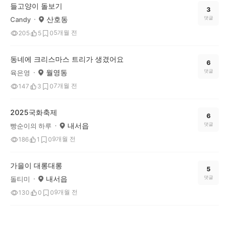
들고양이 돌보기
3
산호동
댓글
Candy
5개월 전
205
5
0
동네에 크리스마스 트리가 생겼어요
6
월영동
댓글
육은영
7개월 전
147
3
0
2025국화축제
6
내서읍
댓글
빵순이의 하루
9개월 전
186
1
0
가을이 대롱대롱
5
내서읍
댓글
돌티미
9개월 전
130
0
0