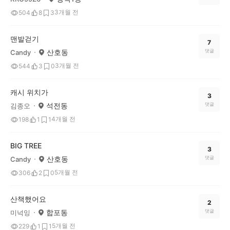
3개월 전
504
8
3
맨발걷기
7
산호동
댓글
Candy
3개월 전
544
3
0
캐시 위치가
3
석전동
댓글
김종오
4개월 전
198
1
1
BIG TREE
3
산호동
댓글
Candy
5개월 전
306
2
0
산책했어요
2
합포동
댓글
미넉잉
5개월 전
229
1
1