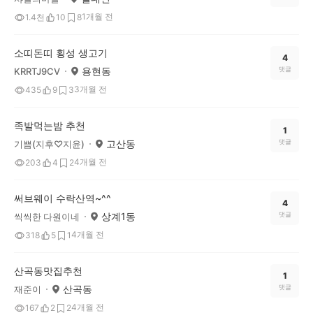
1개월 전
1.4천
10
8
소띠돈띠 횡성 생고기
4
용현동
댓글
KRRTJ9CV
3개월 전
435
9
3
족발먹는밤 추천
1
고산동
댓글
기쁨(지후♡지윤)
4개월 전
203
4
2
써브웨이 수락산역~^^
4
상계1동
댓글
씩씩한 다원이네
4개월 전
318
5
1
산곡동맛집추천
1
산곡동
댓글
재준이
4개월 전
167
2
2