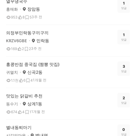
열무냉국수
1
장암동
댓글
홍매화
3주 전
953
8
5
의정부민락동구끼구끼
1
민락동
댓글
KRZV6GBE
3주 전
169
2
2
홍콩반점 중국집 (짬뽕 맛집)
3
신곡2동
댓글
귀멸치
1개월 전
1.1천
6
4
맛있는 닭갈비 추천
2
상계1동
댓글
동수기
1개월 전
674
4
1
별내동찌마기
0
별내면
댓글
샤갈의마을