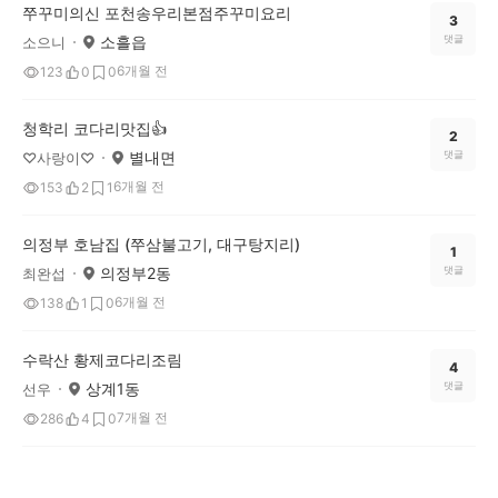
쭈꾸미의신 포천송우리본점주꾸미요리
3
소흘읍
댓글
소으니
6개월 전
123
0
0
청학리 코다리맛집👍
2
별내면
댓글
♡사랑이♡
6개월 전
153
2
1
의정부 호남집 (쭈삼불고기, 대구탕지리)
1
의정부2동
댓글
최완섭
6개월 전
138
1
0
수락산 황제코다리조림
4
상계1동
댓글
선우
7개월 전
286
4
0