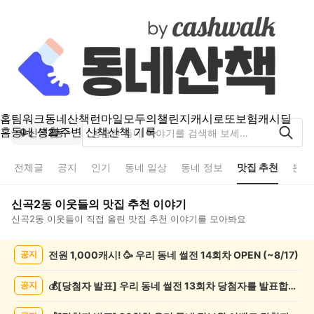
홈
팀워크
동네산책
런마일
모두의챌린지
캐시로또
보험
캐시딜
홈
동네 생활
주변 산책
산책 기록
신곡2동
전체글
공지
인기
동네 일상
동네 정보
맛집 추천
분실
신곡2동
이웃들의
맛집 추천
이야기
신곡2동
이웃들이 직접 올린
맛집 추천
이야기를 모아봐요
신
전원 1,000캐시! 🥳 우리 동네 썰전 14회차 OPEN (~8/17)
공지
곡
2
동
💰[당첨자 발표] 우리 동네 썰전 13회차 당첨자를 발표합니다!
공지
맛
집