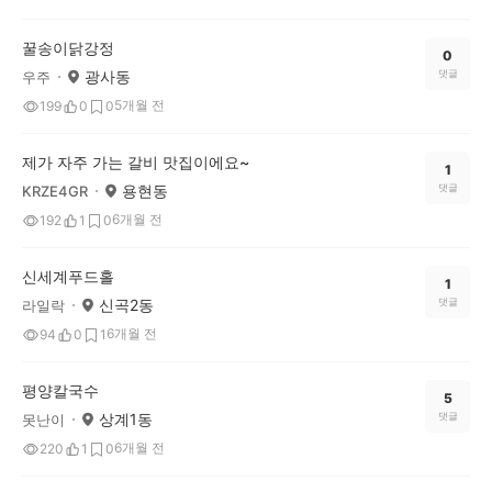
꿀송이닭강정
0
광사동
댓글
우주
5개월 전
199
0
0
제가 자주 가는 갈비 맛집이에요~
1
용현동
댓글
KRZE4GR
6개월 전
192
1
0
신세계푸드홀
1
신곡2동
댓글
라일락
6개월 전
94
0
1
평양칼국수
5
상계1동
댓글
못난이
6개월 전
220
1
0