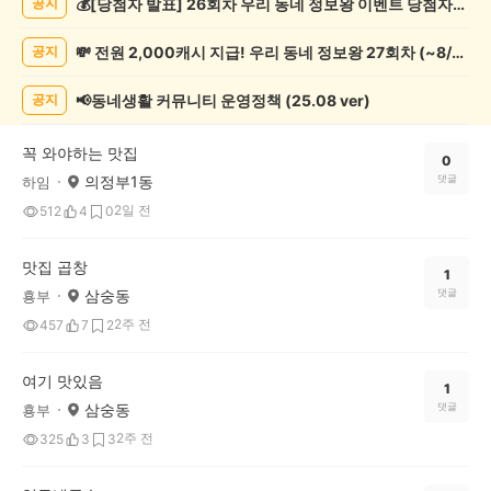
💰[당첨자 발표] 26회차 우리 동네 정보왕 이벤트 당첨자를 발표합니다!
공지
추
천
💸 전원 2,000캐시 지급! 우리 동네 정보왕 27회차 (~8/10)
공지
게
시
글
📢동네생활 커뮤니티 운영정책 (25.08 ver)
공지
목
록
꼭 와야하는 맛집
0
의정부1동
댓글
하임
2일 전
512
4
0
맛집 곱창
1
삼숭동
댓글
횽부
2주 전
457
7
2
여기 맛있음
1
삼숭동
댓글
횽부
2주 전
325
3
3