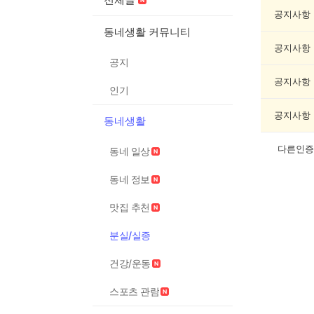
실/
실
공지사항
종
동네생활 커뮤니티
게
공지사항
시
공지
글
목
공지사항
인기
록
공지사항
동네생활
다른인증
동네 일상
동네 정보
맛집 추천
분실/실종
건강/운동
스포츠 관람