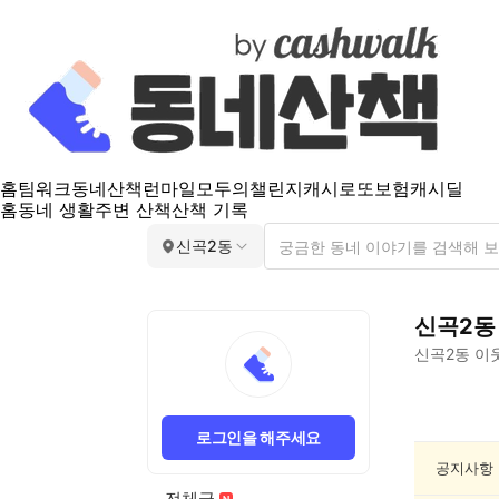
홈
팀워크
동네산책
런마일
모두의챌린지
캐시로또
보험
캐시딜
홈
동네 생활
주변 산책
산책 기록
신곡2동
신곡2동
신곡2동
이웃
신
곡
로그인을 해주세요
2
동
공지사항
분
전체글