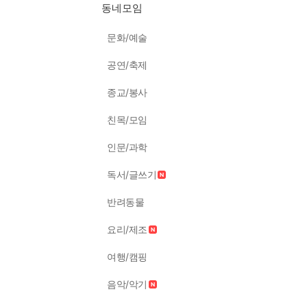
동네모임
문화/예술
공연/축제
종교/봉사
친목/모임
인문/과학
독서/글쓰기
반려동물
요리/제조
여행/캠핑
음악/악기