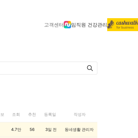
고객센터
임직원 건강관리
정보
조회
추천
등록일
작성자
4.7만
56
3일 전
동네생활 관리자