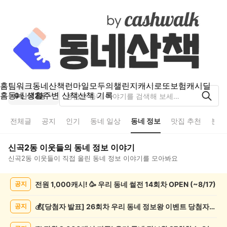
홈
팀워크
동네산책
런마일
모두의챌린지
캐시로또
보험
캐시딜
홈
동네 생활
주변 산책
산책 기록
신곡2동
전체글
공지
인기
동네 일상
동네 정보
맛집 추천
분실
신곡2동
이웃들의
동네 정보
이야기
신곡2동
이웃들이 직접 올린
동네 정보
이야기를 모아봐요
신
전원 1,000캐시! 🥳 우리 동네 썰전 14회차 OPEN (~8/17)
공지
곡
2
동
💰[당첨자 발표] 26회차 우리 동네 정보왕 이벤트 당첨자를 발표합니다!
공지
동
네