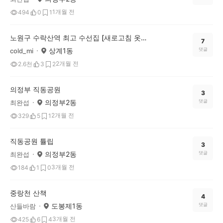
1개월 전
494
0
1
노원구 수락산역 최고 수선집 [새로고침 옷수선]
7
상계1동
댓글
cold_mi
2개월 전
2.6천
3
2
의정부 직동공원
3
의정부2동
댓글
최완섭
2개월 전
329
5
1
직동공원 튤립
3
의정부2동
댓글
최완섭
3개월 전
184
1
0
중랑천 산책
4
도봉제1동
댓글
산들바람
3개월 전
425
6
4