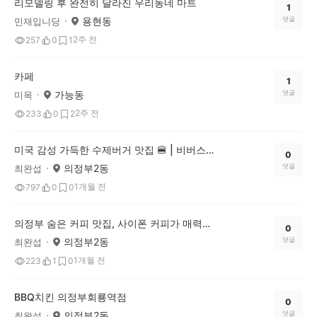
리모델링 후 완전히 달라진 우리동네 마트
1
용현동
댓글
민재입니당
2주 전
257
0
1
카페
1
가능동
댓글
미목
2주 전
233
0
2
미국 감성 가득한 수제버거 맛집 🍔 | 비버스키친 의정부본점 소개해요
0
의정부2동
댓글
최완섭
1개월 전
797
0
0
의정부 숨은 커피 맛집, 사이폰 커피가 매력적인 '커피배전소'
0
의정부2동
댓글
최완섭
1개월 전
223
1
0
BBQ치킨 의정부회룡역점
0
의정부2동
댓글
최완섭