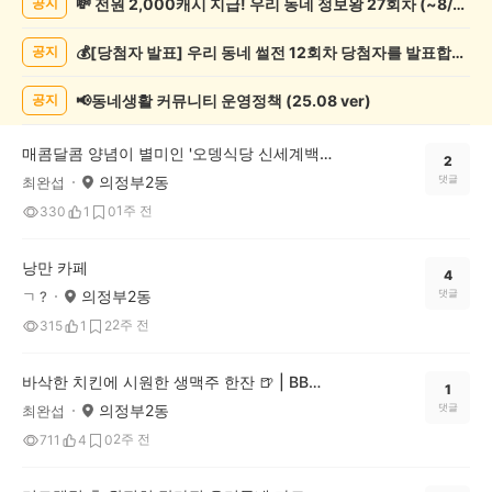
💸 전원 2,000캐시 지급! 우리 동네 정보왕 27회차 (~8/10)
공지
정
보
💰[당첨자 발표] 우리 동네 썰전 12회차 당첨자를 발표합니다!
공지
게
시
글
📢동네생활 커뮤니티 운영정책 (25.08 ver)
공지
목
록
매콤달콤 양념이 별미인 '오뎅식당 신세계백화점 의정부점' 부대볶음! 🥘
2
의정부2동
댓글
최완섭
1주 전
330
1
0
낭만 카페
4
의정부2동
댓글
ㄱ ?
2주 전
315
1
2
바삭한 치킨에 시원한 생맥주 한잔 🍺 | BBQ 회룡역점 후기
1
의정부2동
댓글
최완섭
2주 전
711
4
0