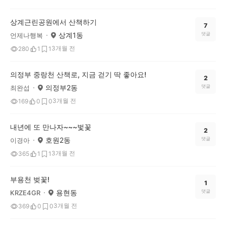
상계근린공원에서 산책하기
7
상계1동
댓글
언제나행복
3개월 전
280
1
1
의정부 중랑천 산책로, 지금 걷기 딱 좋아요!
2
의정부2동
댓글
최완섭
3개월 전
169
0
0
내년에 또 만나자~~~벛꽃
2
호원2동
댓글
이경아
3개월 전
365
1
1
부용천 벚꽃!
1
용현동
댓글
KRZE4GR
3개월 전
369
0
0