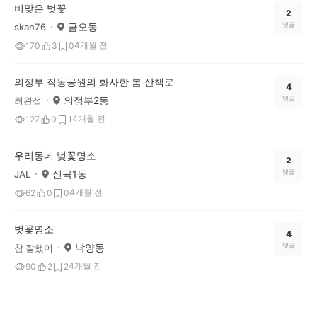
비맞은 벗꽃
2
금오동
댓글
skan76
4개월 전
170
3
0
의정부 직동공원의 화사한 봄 산책로
4
의정부2동
댓글
최완섭
4개월 전
127
0
1
우리동네 벚꽃명소
2
신곡1동
댓글
JAL
4개월 전
62
0
0
벗꽃명소
4
낙양동
댓글
참 잘했어
4개월 전
90
2
2