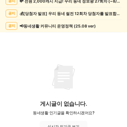
💸 전원 2,000캐시 지급! 우리 동네 정보왕 27회차 (~8/10)
공지
오
락
💰[당첨자 발표] 우리 동네 썰전 12회차 당첨자를 발표합니다!
공지
게
시
글
📢동네생활 커뮤니티 운영정책 (25.08 ver)
공지
목
록
게시글이 없습니다.
동네생활 인기글을 확인하시겠어요?
실시간 인기글 보기