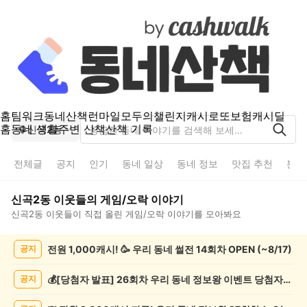
홈
팀워크
동네산책
런마일
모두의챌린지
캐시로또
보험
캐시딜
홈
동네 생활
주변 산책
산책 기록
신곡2동
전체글
공지
인기
동네 일상
동네 정보
맛집 추천
분실
신곡2동
이웃들의
게임/오락
이야기
신곡2동
이웃들이 직접 올린
게임/오락
이야기를 모아봐요
신
전원 1,000캐시! 🥳 우리 동네 썰전 14회차 OPEN (~8/17)
공지
곡
2
동
💰[당첨자 발표] 26회차 우리 동네 정보왕 이벤트 당첨자를 발표합니다!
공지
게
임/