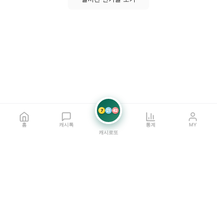
7
21
42
홈
캐시톡
통계
MY
캐시로또