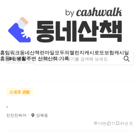
홈
팀워크
동네산책
런마일
모두의챌린지
캐시로또
보험
캐시딜
홈
동네 생활
주변 산책
산책 기록
성복동
스포츠 관람
.
진진진짜야
성복동
1.5천
11
4
1년 전