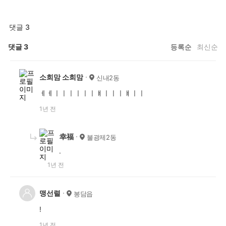
댓글 3
댓글
3
등록순
최신순
소희맘 소희맘
신내2동
ㅔㅔㅣㅣㅣㅣㅣㅣㅒㅣㅣㅣㅒㅣㅣ
1년 전
幸福
불광제2동
·
1년 전
맹선렬
봉담읍
!
1년 전