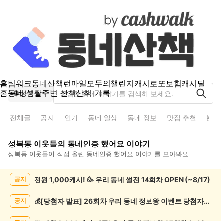
홈
팀워크
동네산책
런마일
모두의챌린지
캐시로또
보험
캐시딜
홈
동네 생활
주변 산책
산책 기록
성복동
전체글
공지
인기
동네 일상
동네 정보
맛집 추천
분실
성복동
이웃들의
동네인증 했어요
이야기
성복동
이웃들이 직접 올린
동네인증 했어요
이야기를 모아봐요
성
전원 1,000캐시! 🥳 우리 동네 썰전 14회차 OPEN (~8/17)
공지
복
동
동
💰[당첨자 발표] 26회차 우리 동네 정보왕 이벤트 당첨자를 발표합니다!
공지
네
인