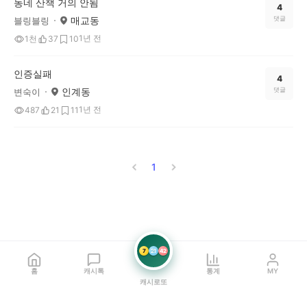
동네 산책 거의 안됨
4
매교동
댓글
블링블링
1년 전
1천
37
10
인증실패
4
인계동
댓글
변숙이
1년 전
487
21
11
1
7
21
42
홈
캐시톡
통계
MY
캐시로또