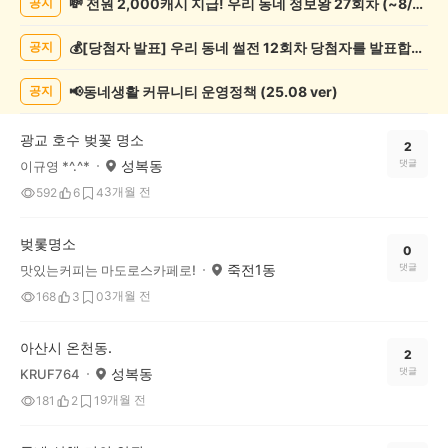
💸 전원 2,000캐시 지급! 우리 동네 정보왕 27회차 (~8/10)
공지
증
했
💰[당첨자 발표] 우리 동네 썰전 12회차 당첨자를 발표합니다!
공지
어
요
게
📢동네생활 커뮤니티 운영정책 (25.08 ver)
공지
시
글
광교 호수 벚꽃 명소
목
2
성복동
댓글
이규영 *^.^*
록
3개월 전
592
6
4
벚롳명소
0
죽전1동
댓글
맛있는커피는 마도로스카페로!
3개월 전
168
3
0
아산시 온천동.
2
성복동
댓글
KRUF764
9개월 전
181
2
1