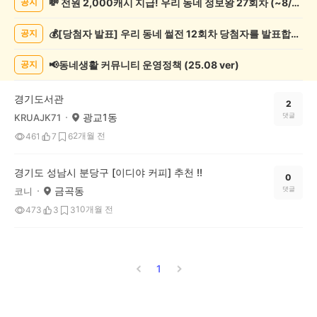
💸 전원 2,000캐시 지급! 우리 동네 정보왕 27회차 (~8/10)
공지
쓰
기
💰[당첨자 발표] 우리 동네 썰전 12회차 당첨자를 발표합니다!
공지
게
시
글
📢동네생활 커뮤니티 운영정책 (25.08 ver)
공지
목
록
경기도서관
2
광교1동
댓글
KRUAJK71
2개월 전
461
7
6
경기도 성남시 분당구 [이디야 커피] 추천 !!
0
금곡동
댓글
코니
10개월 전
473
3
3
1