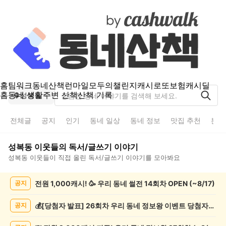
홈
팀워크
동네산책
런마일
모두의챌린지
캐시로또
보험
캐시딜
홈
동네 생활
주변 산책
산책 기록
성복동
전체글
공지
인기
동네 일상
동네 정보
맛집 추천
분실
성복동
이웃들의
독서/글쓰기
이야기
성복동
이웃들이 직접 올린
독서/글쓰기
이야기를 모아봐요
성
전원 1,000캐시! 🥳 우리 동네 썰전 14회차 OPEN (~8/17)
공지
복
동
독
💰[당첨자 발표] 26회차 우리 동네 정보왕 이벤트 당첨자를 발표합니다!
공지
서/
글