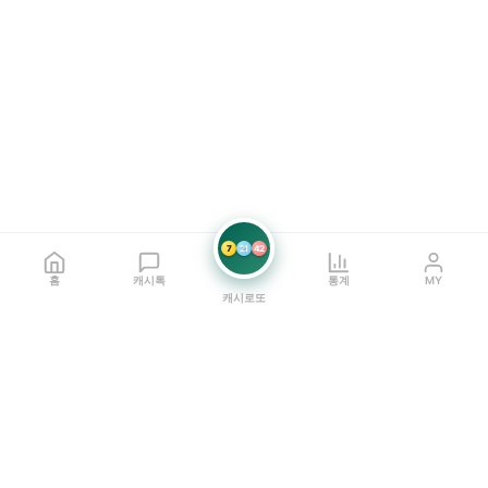
7
21
42
홈
캐시톡
통계
MY
캐시로또