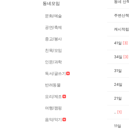
동네 산
동네모임
주변산책
문화/예술
공연/축제
캐시적립
종교/봉사
41일
[
3
]
친목/모임
34일
[
3
]
인문/과학
31일
독서/글쓰기
24일
반려동물
요리/제조
21일
여행/캠핑
..
[
1
]
음악/악기
11일