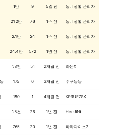
1만
9
5일 전
동네생활 관리자
21.2만
76
1주 전
동네생활 관리자
2.1만
24
1주 전
동네생활 관리자
24.4만
572
1년 전
동네생활 관리자
1.8천
51
2개월 전
라온이
동
175
0
3개월 전
수구동동
동
180
1
4개월 전
KRRUE7SX
1.5천
26
1년 전
HeeJiNi
동
765
20
1년 전
파라다이스2