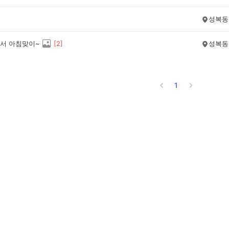
성복동
서 아침맞이~
[
2
]
성복동
1