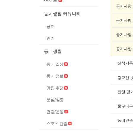
기
록
공지사항
자
동네생활 커뮤니티
랑
공지사항
하
공지
기
게
공지사항
인기
시
글
공지사항
동네생활
목
록
산책기록
동네 일상
동네 정보
광교산 
맛집 추천
탄천 걷
분실/실종
물구나무
건강/운동
동네인증
스포츠 관람