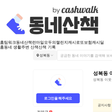
홈
팀워크
동네산책
런마일
모두의챌린지
캐시로또
보험
캐시딜
홈
동네 생활
주변 산책
산책 기록
성복동
성복동
성복동
이웃
성
복
로그인을 해주세요
동
산
공지사항
책
전체글