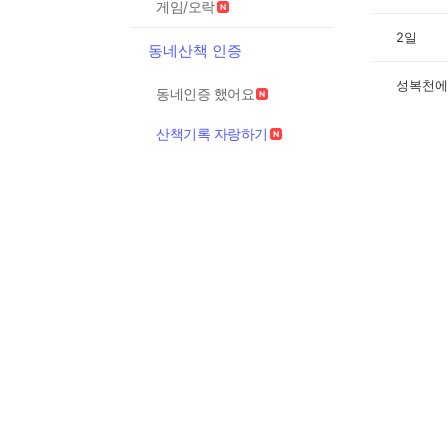
게임/오락
2일
동네산책 인증
성복천에
동네인증 했어요
산책기록 자랑하기