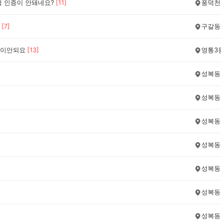
책 인증이 안돼네요?
[
11
]
풍덕천
[
7
]
구갈동
이안되요
[
13
]
영통3
성복동
성복동
성복동
성복동
성복동
성복동
성복동