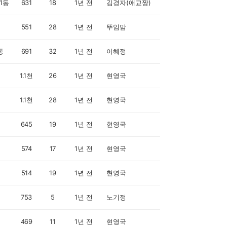
1동
631
18
1년 전
김경자(애교짱)
551
28
1년 전
뚜임맘
동
691
32
1년 전
이혜정
1.1천
26
1년 전
현영국
1.1천
28
1년 전
현영국
645
19
1년 전
현영국
574
17
1년 전
현영국
514
19
1년 전
현영국
753
5
1년 전
노기정
469
11
1년 전
현영국