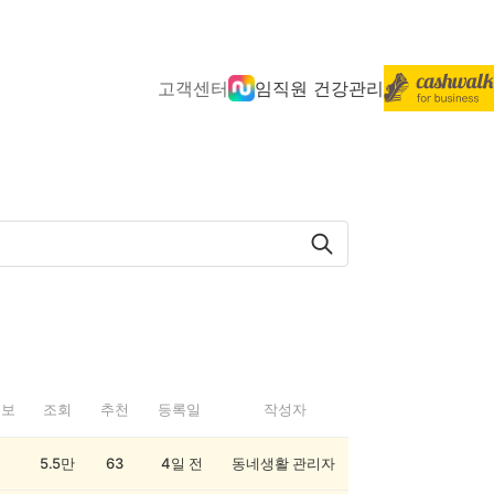
고객센터
임직원 건강관리
정보
조회
추천
등록일
작성자
5.5만
63
4일 전
동네생활 관리자