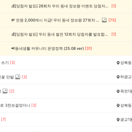
💰[당첨자 발표] 26회차 우리 동네 정보왕 이벤트 당첨자를 발표합니다!
[
1
]
💸 전원 2,000캐시 지급! 우리 동네 정보왕 27회차 (~8/10)
[
75
]
💰[당첨자 발표] 우리 동네 썰전 12회차 당첨자를 발표합니다!
[
1
]
📢동네생활 커뮤니티 운영정책 (25.08 ver)
[
31
]
 쓰기
[
3
]
성복동
하광교
벗꽃 만발
[
3
]
기
[
2
]
죽전1
로 3천보걸었더니
[
3
]
성복동
[
7
]
광교1