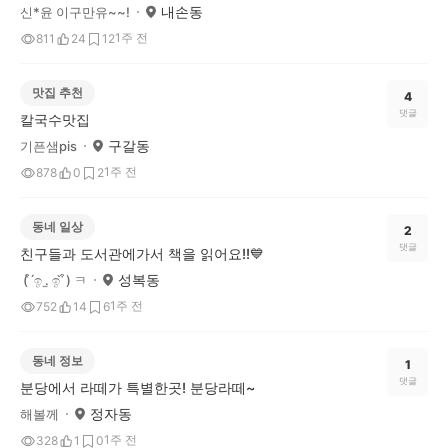
내손동
신*윤 이구만유~~!
1주 전
811
24
12
맛집 추천
4
댓글
칼국수맛집
구갈동
기픈샘pis
1주 전
878
0
2
동네 일상
2
댓글
친구들과 도서관에가서 책을 읽어요!!💙
성복동
( ͒ ́ඉ .̫ ඉ ̀ ͒) ㅋ
1주 전
752
14
6
동네 정보
1
댓글
분당에서 라떼가 특별한곳! 분당라떼~
정자동
해볼께
1주 전
328
1
0