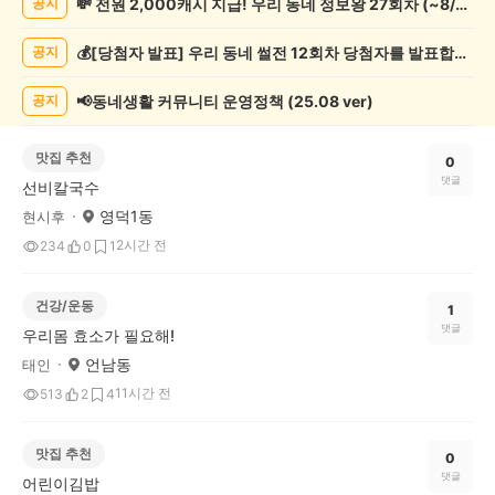
💸 전원 2,000캐시 지급! 우리 동네 정보왕 27회차 (~8/10)
공지
게
시
💰[당첨자 발표] 우리 동네 썰전 12회차 당첨자를 발표합니다!
공지
글
목
록
📢동네생활 커뮤니티 운영정책 (25.08 ver)
공지
맛집 추천
0
댓글
선비칼국수
영덕1동
현시후
2시간 전
234
0
1
건강/운동
1
댓글
우리몸 효소가 필요해!
언남동
태인
11시간 전
513
2
4
맛집 추천
0
댓글
어린이김밥