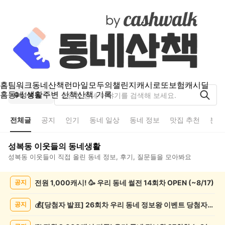
홈
팀워크
동네산책
런마일
모두의챌린지
캐시로또
보험
캐시딜
홈
동네 생활
주변 산책
산책 기록
성복동
전체글
공지
인기
동네 일상
동네 정보
맛집 추천
분실
성복동
이웃들의 동네생활
성복동
이웃들이 직접 올린 동네 정보, 후기, 질문들을 모아봐요
성
전원 1,000캐시! 🥳 우리 동네 썰전 14회차 OPEN (~8/17)
공지
복
동
전
💰[당첨자 발표] 26회차 우리 동네 정보왕 이벤트 당첨자를 발표합니다!
공지
체
글