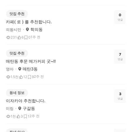
맛집 추천
0
댓글
카페( 로 ) 를 추천합니다.
학의동
의왕시민
1주 전
231
6
0
맛집 추천
7
댓글
매탄동 후문 메가커피 굿~!!
매탄3동
영아
2주 전
1.5천
12
9
동네 정보
3
댓글
이자카야 추천합니다.
구갈동
미링
2주 전
1천
3
1