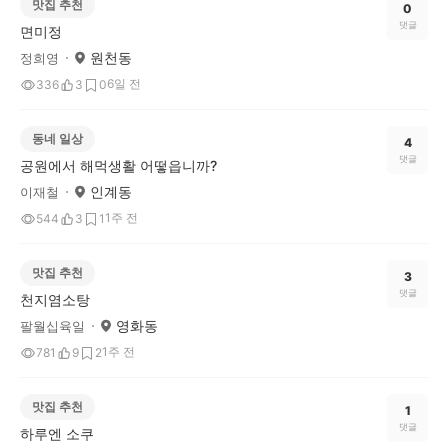
맛집 추천
0
댓글
면미정
원천동
정희영
6일 전
336
3
0
동네 일상
4
댓글
공원에서 해먹생활 어떻읍니까?
인계동
이재철
1주 전
544
3
1
맛집 추천
3
댓글
천지염소탕
영화동
팔월십육일
1주 전
781
9
2
맛집 추천
1
댓글
하루엔 소쿠