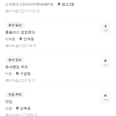
광교2동
도곡현대그린아파트101동807호
17시간 전
271
1
0
동네 일상
2
댓글
홈플러스 영업중단
인계동
이재철
1일 전
394
0
0
동네 정보
0
댓글
동네빵집 추천
구갈동
미링
1일 전
578
2
2
맛집 추천
0
댓글
맛집
성복동
인광
2일 전
704
17
8