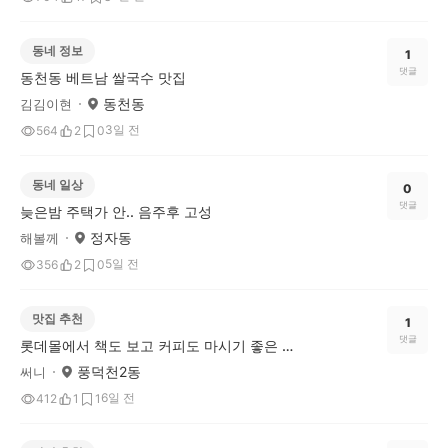
동네 정보
1
댓글
동천동 베트남 쌀국수 맛집
동천동
김김이현
3일 전
564
2
0
동네 일상
0
댓글
늦은밤 주택가 안.. 음주후 고성
정자동
해볼께
5일 전
356
2
0
맛집 추천
1
댓글
롯데몰에서 책도 보고 커피도 마시기 좋은 미소비카페
풍덕천2동
써니
6일 전
412
1
1