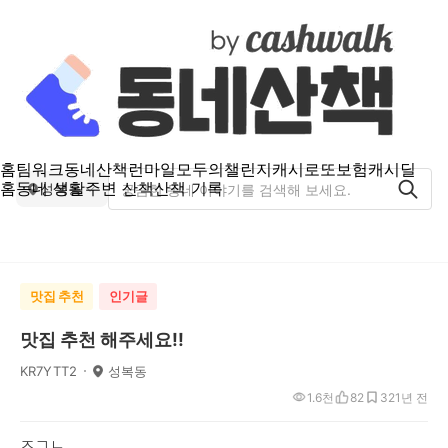
홈
팀워크
동네산책
런마일
모두의챌린지
캐시로또
보험
캐시딜
홈
동네 생활
주변 산책
산책 기록
성복동
맛집 추천
인기글
맛집 추천 해주세요!!
KR7YTT2
성복동
1.6천
82
32
1년 전
ㅈㄱㄴ