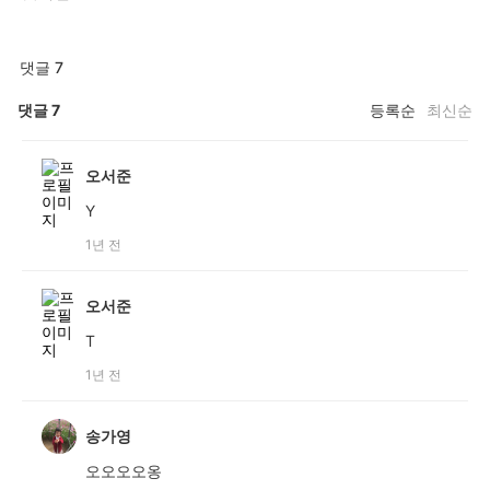
댓글 7
댓글
7
등록순
최신순
오서준
Y
1년 전
오서준
T
1년 전
송가영
오오오오옹