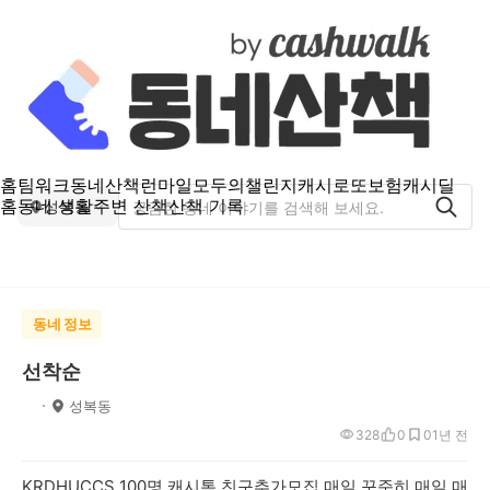
홈
팀워크
동네산책
런마일
모두의챌린지
캐시로또
보험
캐시딜
홈
동네 생활
주변 산책
산책 기록
성복동
동네 정보
선착순
ﾠ
성복동
328
0
0
1년 전
KRDHUCCS 100명 캐시톡 친구추가모집 매일 꾸준히 매일 매